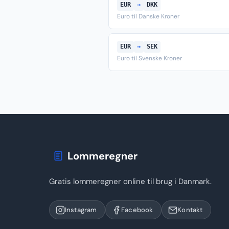
EUR
→
DKK
Euro til Danske Kroner
EUR
→
SEK
Euro til Svenske Kroner
Lommeregner
Gratis lommeregner online til brug i Danmark.
Instagram
Facebook
Kontakt