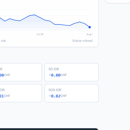
 sek.
Sidste måned
DR
50 IDR
00
0.00
CHF
→
CHF
IDR
500 IDR
01
0.02
CHF
→
CHF