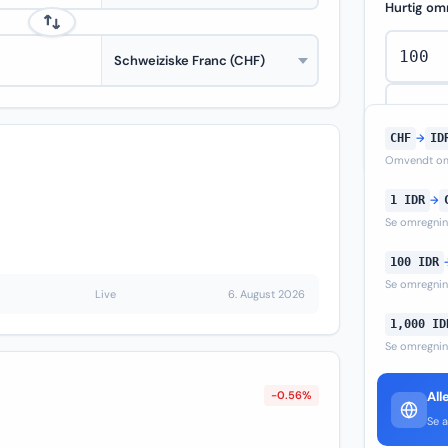
Hurtig om
CHF
→
ID
Omvendt om
1 IDR
→
Se omregni
100 IDR
Se omregni
Live
6. August 2026
1,000 ID
Se omregni
-0.56%
All
Se a