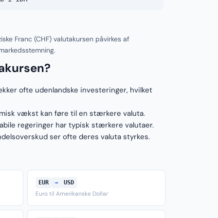
iske Franc (CHF) valutakursen påvirkes af
 markedsstemning.
takursen?
ækker ofte udenlandske investeringer, hvilket
sk vækst kan føre til en stærkere valuta.
ile regeringer har typisk stærkere valutaer.
elsoverskud ser ofte deres valuta styrkes.
EUR
→
USD
Euro til Amerikanske Dollar