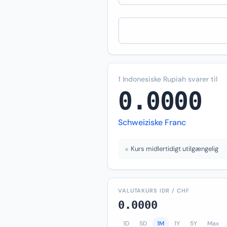
1 Indonesiske Rupiah svarer til
0.0000
Schweiziske Franc
Kurs midlertidigt utilgængelig
VALUTAKURS IDR / CHF
0.0000
1D
5D
1M
1Y
5Y
Max