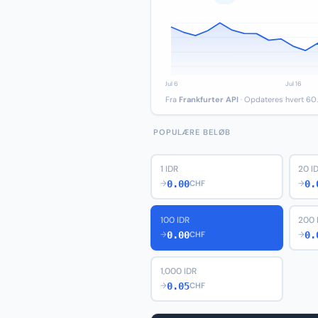
Fra
Frankfurter API
· Opdateres hvert 60.
POPULÆRE BELØB
1 IDR
20 I
0.00
0.
→
CHF
→
100 IDR
200 
0.00
0.
→
CHF
→
1,000 IDR
0.05
→
CHF