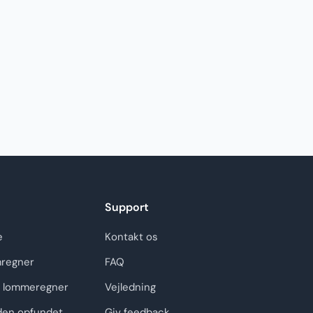
Support
e
Kontakt os
regner
FAQ
 lommeregner
Vejledning
den opfundet
Giv feedback