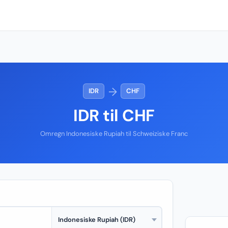
→
IDR
CHF
IDR til CHF
Omregn Indonesiske Rupiah til Schweiziske Franc