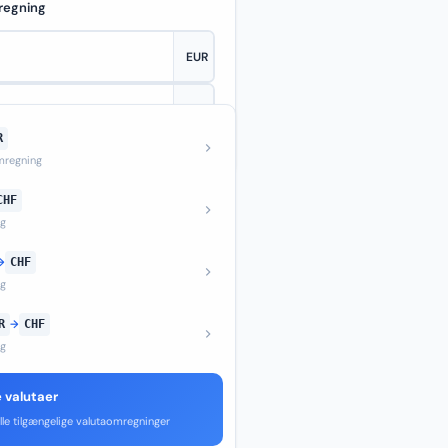
regning
R
—
regning
CHF
ng
→
CHF
ng
R
→
CHF
ng
e valutaer
lle tilgængelige valutaomregninger