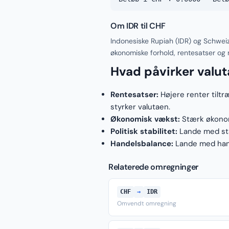
Om IDR til CHF
Indonesiske Rupiah (IDR) og Schweiz
økonomiske forhold, rentesatser og
Hvad påvirker valu
Rentesatser:
Højere renter tiltr
styrker valutaen.
Økonomisk vækst:
Stærk økonomi
Politisk stabilitet:
Lande med stab
Handelsbalance:
Lande med hand
Relaterede omregninger
CHF
→
IDR
Omvendt omregning