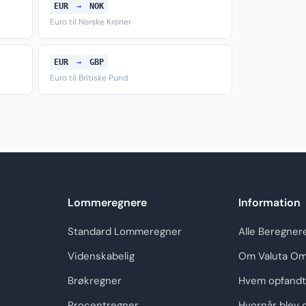
EUR
→
NOK
Euro til Norske Kroner
EUR
→
GBP
Euro til Britiske Pund
Lommeregnere
Information
Standard Lommeregner
Alle Beregner
Videnskabelig
Om Valuta Om
Brøkregner
Hvem opfandt
Procentregner
Hvornår blev 