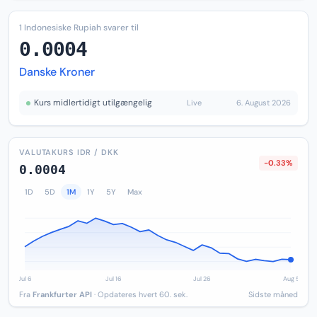
1 Indonesiske Rupiah svarer til
0.0004
Danske Kroner
Kurs midlertidigt utilgængelig
Live
6. August 2026
VALUTAKURS IDR / DKK
-0.33%
0.0004
1D
5D
1M
1Y
5Y
Max
Fra
Frankfurter API
· Opdateres hvert 60. sek.
Sidste måned