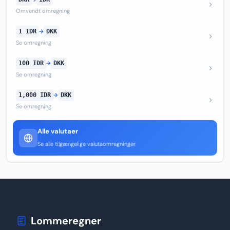
Omvendt omregning
1 IDR
→
DKK
Se omregning
100 IDR
→
DKK
Se omregning
1,000 IDR
→
DKK
Se omregning
Alle valutaer
Se alle tilgængelige valutaomregninger
Lommeregner