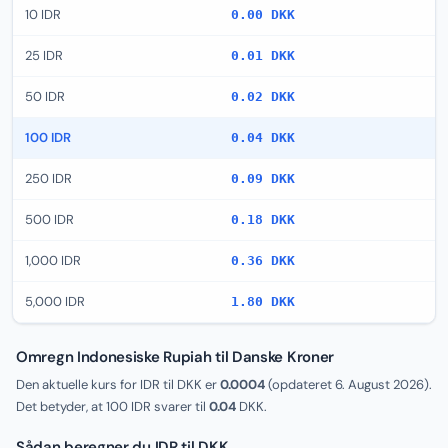
10 IDR
0.00 DKK
25 IDR
0.01 DKK
50 IDR
0.02 DKK
100 IDR
0.04 DKK
250 IDR
0.09 DKK
500 IDR
0.18 DKK
1,000 IDR
0.36 DKK
5,000 IDR
1.80 DKK
Omregn Indonesiske Rupiah til Danske Kroner
Den aktuelle kurs for IDR til DKK er
0.0004
(opdateret
6. August 2026
).
Det betyder, at 100 IDR svarer til
0.04
DKK.
Sådan beregner du IDR til DKK