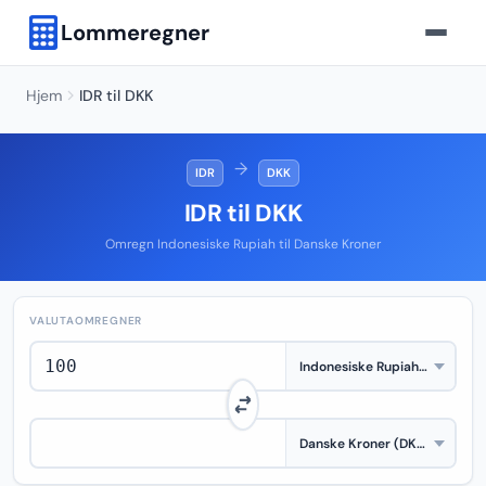
Lommeregner
Hjem
IDR til DKK
→
IDR
DKK
IDR til DKK
Omregn Indonesiske Rupiah til Danske Kroner
VALUTAOMREGNER