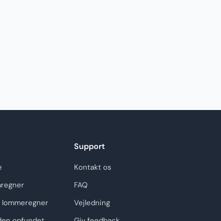
Support
e
Kontakt os
regner
FAQ
 lommeregner
Vejledning
den opfundet
Giv feedback