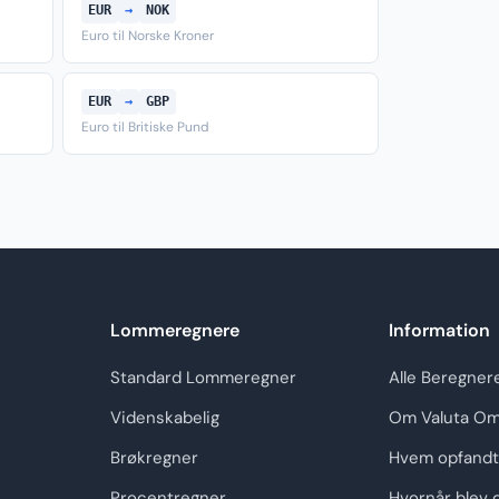
EUR
→
NOK
Euro til Norske Kroner
EUR
→
GBP
Euro til Britiske Pund
Lommeregnere
Information
Standard Lommeregner
Alle Beregner
Videnskabelig
Om Valuta Om
Brøkregner
Hvem opfandt
Procentregner
Hvornår blev 