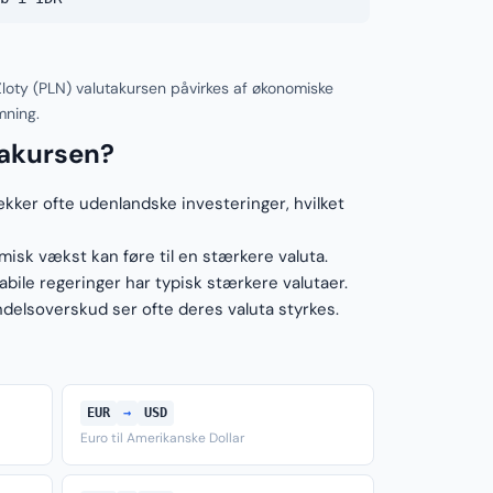
Zloty (PLN) valutakursen påvirkes af økonomiske
mning.
takursen?
ækker ofte udenlandske investeringer, hvilket
sk vækst kan føre til en stærkere valuta.
ile regeringer har typisk stærkere valutaer.
elsoverskud ser ofte deres valuta styrkes.
EUR
→
USD
Euro til Amerikanske Dollar