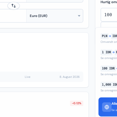
Hurtig om
PLN
→
ID
Omvendt om
1 IDR
→
Se omregni
100 IDR
Se omregni
Live
8. August 2026
1,000 ID
Se omregni
-0.12%
All
Se a