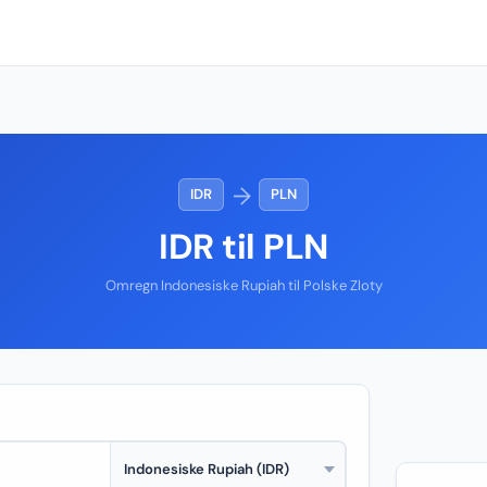
→
IDR
PLN
IDR til PLN
Omregn Indonesiske Rupiah til Polske Zloty