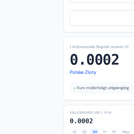
1 Indonesiske Rupiah svarer til
0.0002
Polske Zloty
Kurs midlertidigt utilgængelig
VALUTAKURS IDR / PLN
0.0002
1D
5D
1M
1Y
5Y
Max