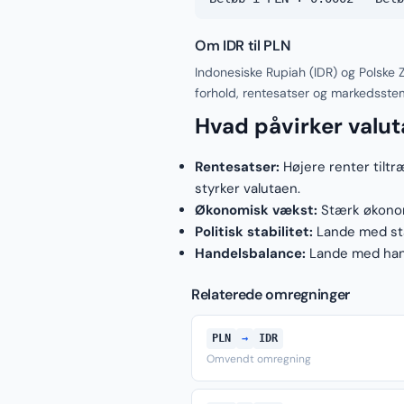
Om IDR til PLN
Indonesiske Rupiah (IDR) og Polske 
forhold, rentesatser og markedsste
Hvad påvirker valu
Rentesatser:
Højere renter tiltr
styrker valutaen.
Økonomisk vækst:
Stærk økonomi
Politisk stabilitet:
Lande med stab
Handelsbalance:
Lande med hand
Relaterede omregninger
PLN
→
IDR
Omvendt omregning