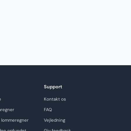
Support
e
Kontakt os
regner
FAQ
 lommeregner
Vejledning
den opfundet
Giv feedback