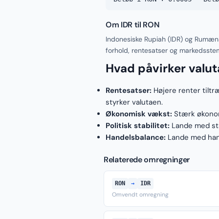
Om IDR til RON
Indonesiske Rupiah (IDR) og Rumæn
forhold, rentesatser og markedsste
Hvad påvirker valu
Rentesatser:
Højere renter tiltr
styrker valutaen.
Økonomisk vækst:
Stærk økonomi
Politisk stabilitet:
Lande med stab
Handelsbalance:
Lande med hand
Relaterede omregninger
RON
→
IDR
Omvendt omregning