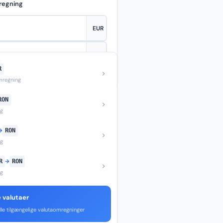
regning
R
—
regning
RON
ng
→
RON
ng
R
→
RON
ng
e valutaer
lle tilgængelige valutaomregninger