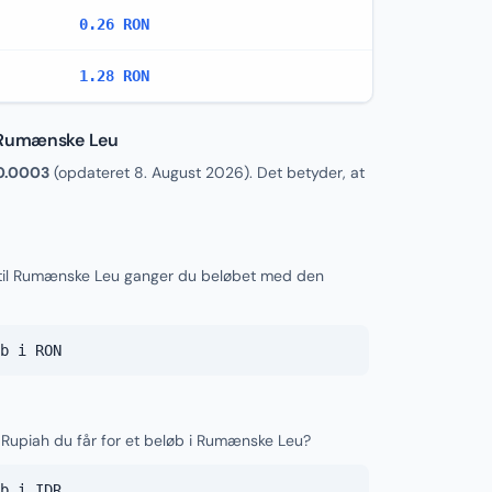
0.26 RON
1.28 RON
l Rumænske Leu
0.0003
(opdateret
8. August 2026
). Det betyder, at
 til Rumænske Leu ganger du beløbet med den
b i RON
 Rupiah du får for et beløb i Rumænske Leu?
b i IDR