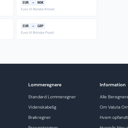
EUR
→
NOK
Euro til Norske Kroner
EUR
→
GBP
Euro til Britiske Pund
Lommeregnere
Information
Standard Lommeregner
Alle Beregner
Videnskabelig
Om Valuta Om
Brøkregner
Hvem opfandt
Procentregner
Hvornår blev 