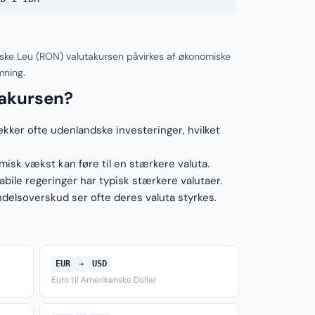
ske Leu (RON) valutakursen påvirkes af økonomiske
mning.
takursen?
ækker ofte udenlandske investeringer, hvilket
sk vækst kan føre til en stærkere valuta.
ile regeringer har typisk stærkere valutaer.
elsoverskud ser ofte deres valuta styrkes.
EUR
→
USD
Euro til Amerikanske Dollar