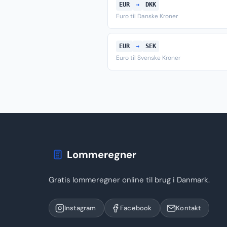
EUR
→
DKK
Euro til Danske Kroner
EUR
→
SEK
Euro til Svenske Kroner
Lommeregner
Gratis lommeregner online til brug i Danmark.
Instagram
Facebook
Kontakt