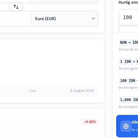
Hurtig om
RON
→
ID
Omvendt om
1 IDR
→
Se omregni
100 IDR
Se omregni
Live
8. August 2026
1,000 ID
Se omregni
-0.28%
All
Se a