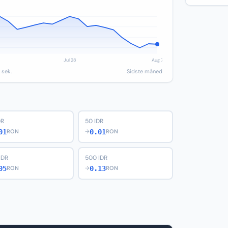
 sek.
Sidste måned
DR
50 IDR
01
0.01
RON
→
RON
IDR
500 IDR
05
0.13
RON
→
RON