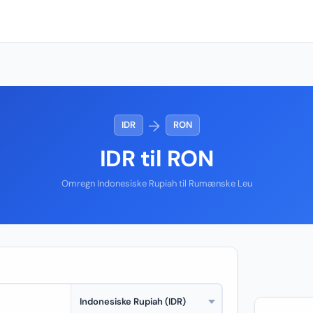
→
IDR
RON
IDR til RON
Omregn Indonesiske Rupiah til Rumænske Leu