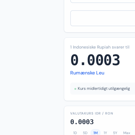
1 Indonesiske Rupiah svarer til
0.0003
Rumænske Leu
Kurs midlertidigt utilgængelig
VALUTAKURS IDR / RON
0.0003
1D
5D
1M
1Y
5Y
Max