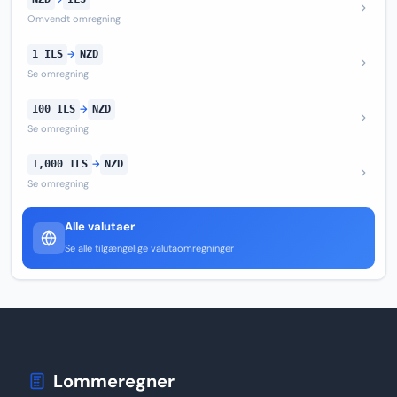
Omvendt omregning
1 ILS
→
NZD
Se omregning
100 ILS
→
NZD
Se omregning
1,000 ILS
→
NZD
Se omregning
Alle valutaer
Se alle tilgængelige valutaomregninger
Lommeregner