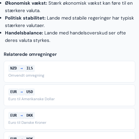
Økonomisk vækst:
Stærk økonomisk vækst kan føre til en
stærkere valuta.
Politisk stabilitet:
Lande med stabile regeringer har typisk
stærkere valutaer.
Handelsbalance:
Lande med handelsoverskud ser ofte
deres valuta styrkes.
Relaterede omregninger
NZD
→
ILS
Omvendt omregning
EUR
→
USD
Euro til Amerikanske Dollar
EUR
→
DKK
Euro til Danske Kroner