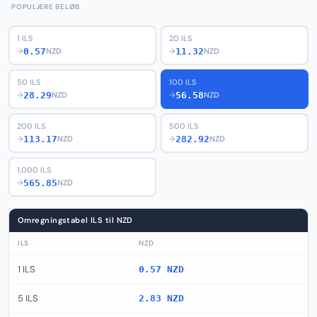
POPULÆRE BELØB
1 ILS
20 ILS
0.57
11.32
→
NZD
→
NZD
50 ILS
100 ILS
28.29
56.58
→
NZD
→
NZD
200 ILS
500 ILS
113.17
282.92
→
NZD
→
NZD
1,000 ILS
565.85
→
NZD
Omregningstabel ILS til NZD
ILS
NZD
1 ILS
0.57 NZD
5 ILS
2.83 NZD