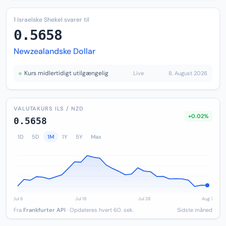
1 Israelske Shekel svarer til
0.5658
Newzealandske Dollar
Kurs midlertidigt utilgængelig
Live
8. August 2026
VALUTAKURS ILS / NZD
+0.02%
0.5658
1D
5D
1M
1Y
5Y
Max
Fra
Frankfurter API
· Opdateres hvert 60. sek.
Sidste måned