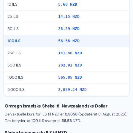
10 ILS
5.66 NZD
25 ILS
14.15 NZD
50 ILS
28.29 NZD
100 ILS
56.58 NZD
250 ILS
141.46 NZD
500 ILS
282.92 NZD
1,000 ILS
565.85 NZD
5,000 ILS
2,829.24 NZD
Omregn Israelske Shekel til Newzealandske Dollar
Den aktuelle kurs for ILS til NZD er
0.5658
(opdateret
8. August 2026
).
Det betyder, at 100 ILS svarer til
56.58
NZD.
Sådan beregner du ILS til NZD