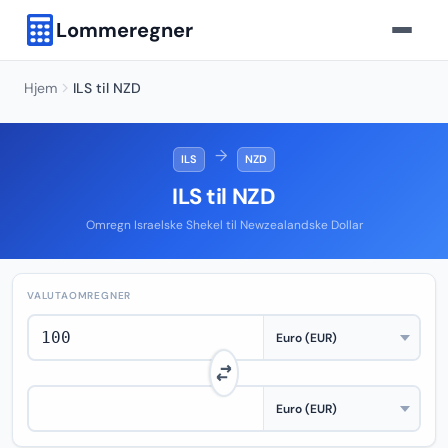
Lommeregner
Hjem
ILS til NZD
→
ILS
NZD
ILS til NZD
Omregn Israelske Shekel til Newzealandske Dollar
VALUTAOMREGNER