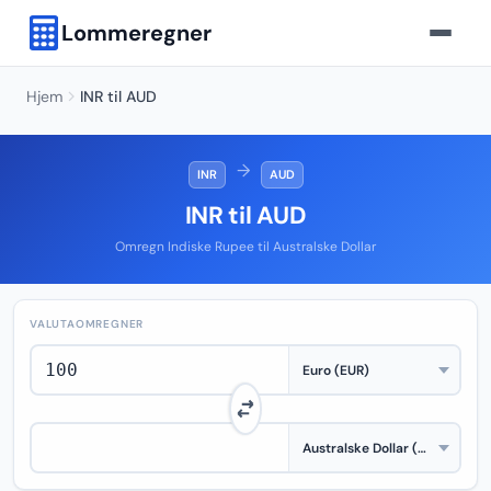
Lommeregner
Hjem
INR til AUD
→
INR
AUD
INR til AUD
Omregn Indiske Rupee til Australske Dollar
VALUTAOMREGNER