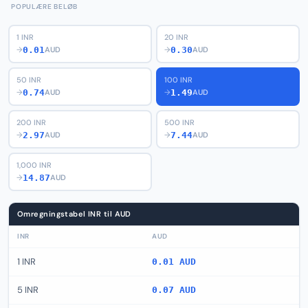
POPULÆRE BELØB
1 INR
20 INR
0.01
0.30
→
AUD
→
AUD
50 INR
100 INR
0.74
1.49
→
AUD
→
AUD
200 INR
500 INR
2.97
7.44
→
AUD
→
AUD
1,000 INR
14.87
→
AUD
Omregningstabel INR til AUD
INR
AUD
1 INR
0.01 AUD
5 INR
0.07 AUD