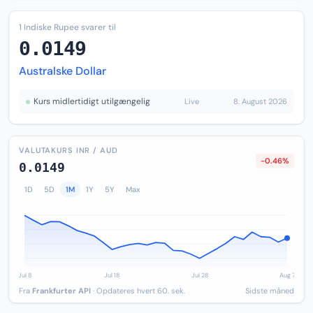
1 Indiske Rupee svarer til
0.0149
Australske Dollar
Kurs midlertidigt utilgængelig
Live
8. August 2026
VALUTAKURS INR / AUD
-0.46%
0.0149
1D
5D
1M
1Y
5Y
Max
Fra
Frankfurter API
· Opdateres hvert 60. sek.
Sidste måned