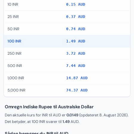
10 INR
0.15 AUD
25 INR
0.37 AUD
50 INR
0.74 AUD
100 INR
1.49 AUD
250 INR
3.72 AUD
500 INR
7.44 AUD
1,000 INR
14.87 AUD
5,000 INR
74.37 AUD
Omregn Indiske Rupee til Australske Dollar
Den aktuelle kurs for INR til AUD er
0.0149
(opdateret
8. August 2026
).
Det betyder, at 100 INR svarer til
1.49
AUD.
Sådan beregner du INR til AUD