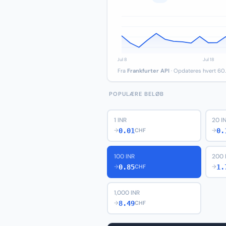
Fra
Frankfurter API
· Opdateres hvert 60.
POPULÆRE BELØB
1 INR
20 I
0.01
0.
→
CHF
→
100 INR
200 
0.85
1.
→
CHF
→
1,000 INR
8.49
→
CHF