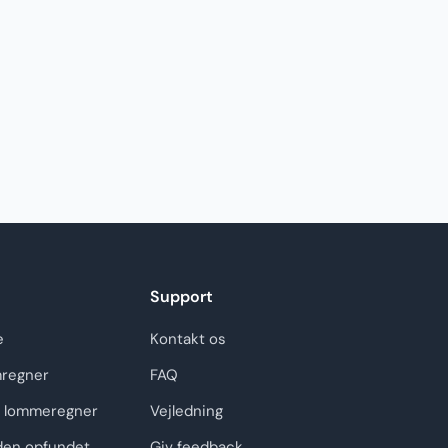
Support
e
Kontakt os
regner
FAQ
 lommeregner
Vejledning
den opfundet
Giv feedback