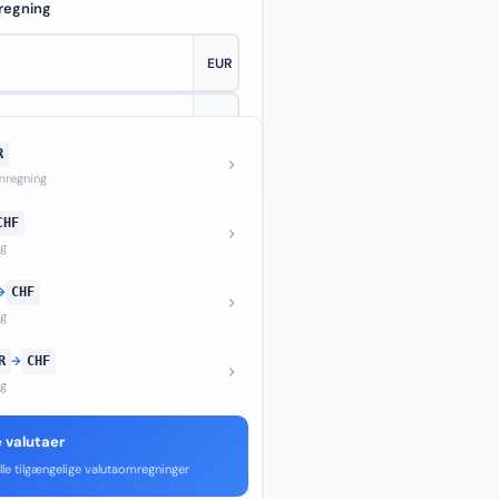
regning
R
—
regning
CHF
ng
→
CHF
ng
R
→
CHF
ng
e valutaer
lle tilgængelige valutaomregninger