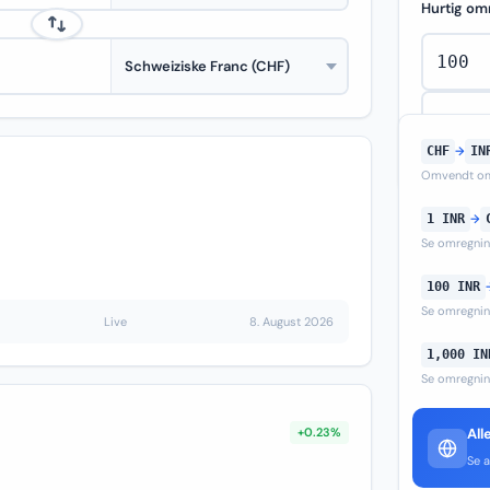
Hurtig om
CHF
→
IN
Omvendt om
1 INR
→
Se omregni
100 INR
Se omregni
Live
8. August 2026
1,000 IN
Se omregni
+0.23%
All
Se a