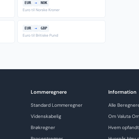
EUR
→
NOK
Euro til Norske Kroner
EUR
→
GBP
Euro til Britiske Pund
Lommeregnere
Information
Standard Lommeregner
Alle Beregner
Videnskabelig
Om Valuta Om
Brøkregner
Hvem opfandt
Procentregner
Hvornår blev 