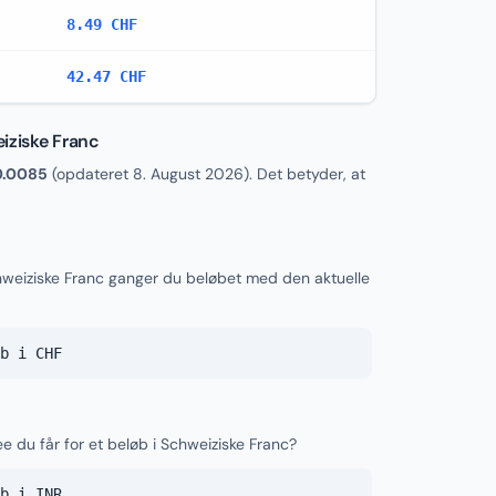
8.49 CHF
42.47 CHF
iziske Franc
0.0085
(opdateret
8. August 2026
). Det betyder, at
chweiziske Franc ganger du beløbet med den aktuelle
b i CHF
e du får for et beløb i Schweiziske Franc?
b i INR