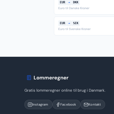
EUR
→
DKK
Euro til Danske Kroner
EUR
→
SEK
Euro til Svenske Kroner
Lommeregner
Gratis lommeregner online til brug i Danmark.
Instagram
Facebook
Kontakt