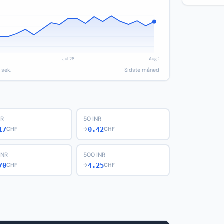
 sek.
Sidste måned
NR
50 INR
17
0.42
CHF
→
CHF
INR
500 INR
70
4.25
CHF
→
CHF