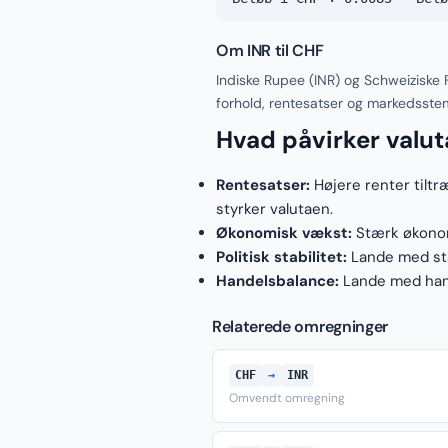
Om INR til CHF
Indiske Rupee (INR) og Schweiziske 
forhold, rentesatser og markedsste
Hvad påvirker valu
Rentesatser:
Højere renter tiltr
styrker valutaen.
Økonomisk vækst:
Stærk økonomi
Politisk stabilitet:
Lande med stab
Handelsbalance:
Lande med hand
Relaterede omregninger
CHF
→
INR
Omvendt omregning