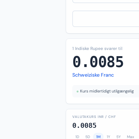
1 Indiske Rupee svarer til
0.0085
Schweiziske Franc
Kurs midlertidigt utilgængelig
VALUTAKURS INR / CHF
0.0085
1D
5D
1M
1Y
5Y
Max