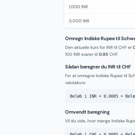
1,000 INR
5,000 INR
Omregn Indiske Rupee til Schwe
Den aktuelle kurs for INR til CHF er
100 INR svarer til
0.85
CHF.
Sådan beregner du INR til CHF
For at omregne Indiske Rupee til S
valutakurs:
Beløb i INR × 0.0085 = Belø
Omvendt beregning
Vil du vide, hvor mange Indiske Rupe
Beløb i CHF ÷ 0.0085 = Belø