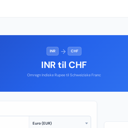
→
INR
CHF
INR til CHF
Omregn Indiske Rupee til Schweiziske Franc