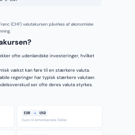
Franc (CHF) valutakursen påvirkes af økonomiske
mning.
takursen?
ækker ofte udenlandske investeringer, hvilket
sk vækst kan føre til en stærkere valuta.
ile regeringer har typisk stærkere valutaer.
elsoverskud ser ofte deres valuta styrkes.
EUR
→
USD
Euro til Amerikanske Dollar