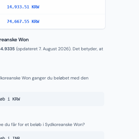
14,933.51 KRW
74,667.55 KRW
oreanske Won
14.9335
(opdateret
7. August 2026
). Det betyder, at
Sydkoreanske Won ganger du beløbet med den
øb i KRW
ee du får for et beløb i Sydkoreanske Won?
øb i INR