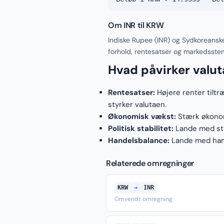
Om INR til KRW
Indiske Rupee (INR) og Sydkoreansk
forhold, rentesatser og markedsste
Hvad påvirker valu
Rentesatser:
Højere renter tiltr
styrker valutaen.
Økonomisk vækst:
Stærk økonomi
Politisk stabilitet:
Lande med stab
Handelsbalance:
Lande med hand
Relaterede omregninger
KRW
→
INR
Omvendt omregning