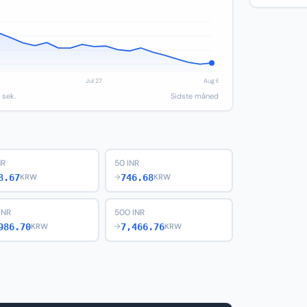
 sek.
Sidste måned
NR
50 INR
8.67
746.68
KRW
→
KRW
INR
500 INR
986.70
7,466.76
KRW
→
KRW