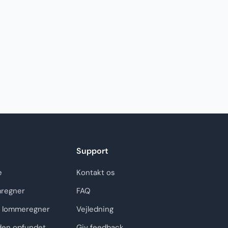
Support
e
Kontakt os
regner
FAQ
 lommeregner
Vejledning
den opfundet
Giv feedback