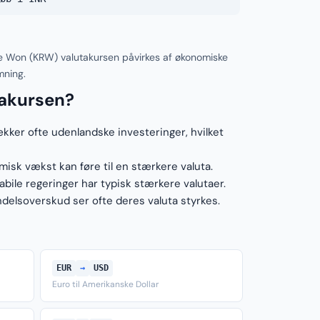
e Won (KRW) valutakursen påvirkes af økonomiske
mning.
takursen?
ækker ofte udenlandske investeringer, hvilket
sk vækst kan føre til en stærkere valuta.
ile regeringer har typisk stærkere valutaer.
elsoverskud ser ofte deres valuta styrkes.
EUR
→
USD
Euro til Amerikanske Dollar