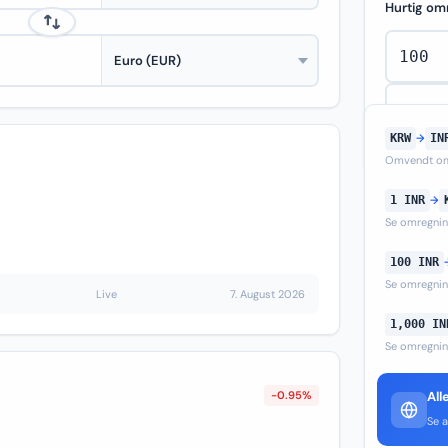
Hurtig om
KRW
→
IN
Omvendt om
1 INR
→
Se omregni
100 INR
Se omregni
Live
7. August 2026
1,000 IN
Se omregni
-0.95%
All
Se a