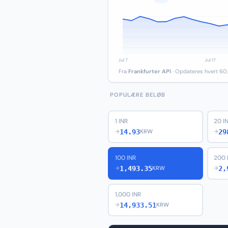
Fra
Frankfurter API
· Opdateres hvert 60.
POPULÆRE BELØB
1 INR
20 I
14.93
29
→
KRW
→
100 INR
200 
1,493.35
2,
→
KRW
→
1,000 INR
14,933.51
→
KRW