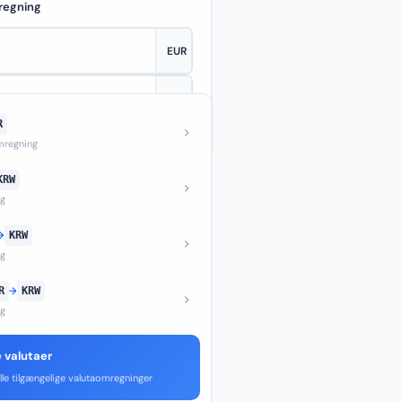
regning
R
—
regning
KRW
ng
→
KRW
ng
R
→
KRW
ng
e valutaer
lle tilgængelige valutaomregninger