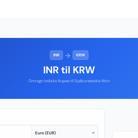
→
INR
KRW
INR til KRW
Omregn Indiske Rupee til Sydkoreanske Won