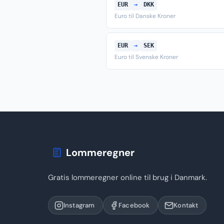
EUR
→
DKK
Euro til Danske Kroner
EUR
→
SEK
Euro til Svenske Kroner
Lommeregner
Gratis lommeregner online til brug i Danmark.
Instagram
Facebook
Kontakt