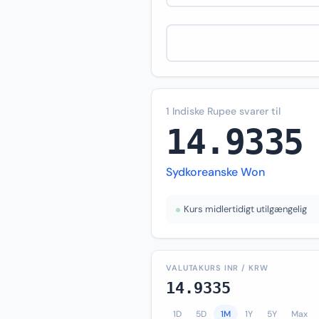
1 Indiske Rupee svarer til
14.9335
Sydkoreanske Won
Kurs midlertidigt utilgængelig
VALUTAKURS INR / KRW
14.9335
1D
5D
1M
1Y
5Y
Max