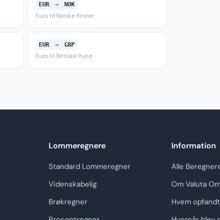
EUR
→
NOK
Euro til Norske Kroner
EUR
→
GBP
Euro til Britiske Pund
Lommeregnere
Information
Standard Lommeregner
Alle Beregner
Videnskabelig
Om Valuta Om
Brøkregner
Hvem opfandt
Procentregner
Hvornår blev 