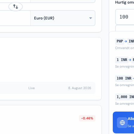
Hurtig om
PHP
→
IN
Omvendt om
1 INR
→
Se omregni
100 INR
Se omregni
Live
8. August 2026
1,000 IN
Se omregni
-0.46%
All
Se a