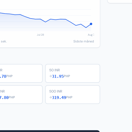
 sek.
Sidste måned
NR
50 INR
.78
31.95
PHP
→
PHP
INR
500 INR
7.80
319.49
PHP
→
PHP