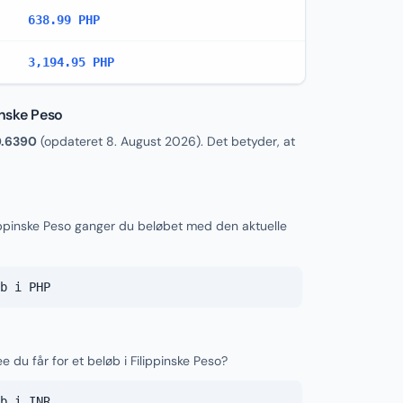
638.99 PHP
3,194.95 PHP
inske Peso
0.6390
(opdateret
8. August 2026
). Det betyder, at
lippinske Peso ganger du beløbet med den aktuelle
b i PHP
e du får for et beløb i Filippinske Peso?
b i INR