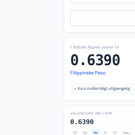
1 Indiske Rupee svarer til
0.6390
Filippinske Peso
Kurs midlertidigt utilgængelig
VALUTAKURS INR / PHP
0.6390
1D
5D
1M
1Y
5Y
Max