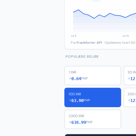
Fra
Frankfurter API
· Opdateres hvert 60.
POPULÆRE BELØB
1 INR
20 I
0.64
12
→
PHP
→
100 INR
200 
63.90
12
→
PHP
→
1,000 INR
638.99
→
PHP