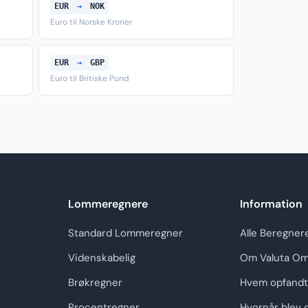
EUR
→
NOK
Euro til Norske Kroner
EUR
→
GBP
Euro til Britiske Pund
Lommeregnere
Information
Standard Lommeregner
Alle Beregner
Videnskabelig
Om Valuta Om
Brøkregner
Hvem opfandt
Procentregner
Hvornår blev 