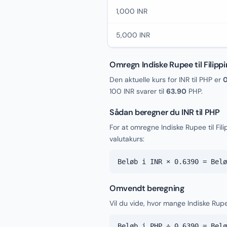
1,000 INR
5,000 INR
Omregn Indiske Rupee til Filipp
Den aktuelle kurs for INR til PHP er
100 INR svarer til
63.90
PHP.
Sådan beregner du INR til PHP
For at omregne Indiske Rupee til Fi
valutakurs:
Beløb i INR × 0.6390 = Belø
Omvendt beregning
Vil du vide, hvor mange Indiske Rupe
Beløb i PHP ÷ 0.6390 = Belø