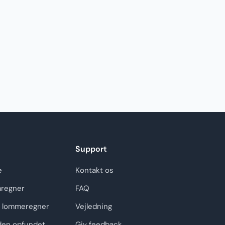
Support
e
Kontakt os
regner
FAQ
 lommeregner
Vejledning
den opfundet
Giv feedback