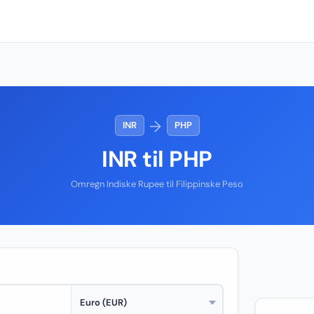
→
INR
PHP
INR til PHP
Omregn Indiske Rupee til Filippinske Peso