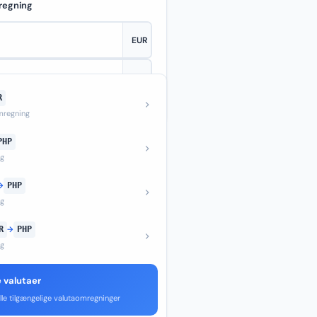
regning
R
—
regning
PHP
ng
→
PHP
ng
R
→
PHP
ng
e valutaer
lle tilgængelige valutaomregninger