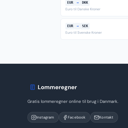
EUR
→
DKK
Euro til Danske Kroner
EUR
→
SEK
Euro til Svenske Kroner
Lommeregner
Gratis lommeregner online til brug i Danmark.
Instagram
Facebook
Kontakt