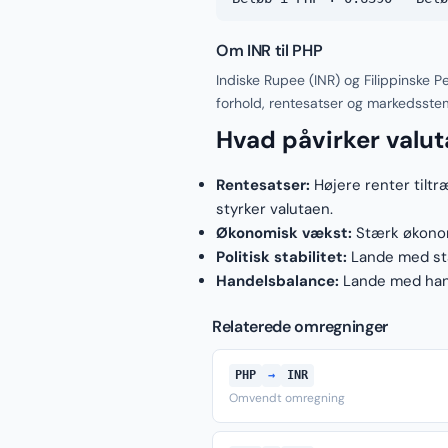
Om INR til PHP
Indiske Rupee (INR) og Filippinske 
forhold, rentesatser og markedsste
Hvad påvirker valu
Rentesatser:
Højere renter tiltr
styrker valutaen.
Økonomisk vækst:
Stærk økonomi
Politisk stabilitet:
Lande med stab
Handelsbalance:
Lande med hand
Relaterede omregninger
PHP
→
INR
Omvendt omregning