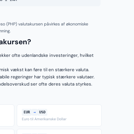
Peso (PHP) valutakursen påvirkes af økonomiske
mning.
takursen?
ækker ofte udenlandske investeringer, hvilket
sk vækst kan føre til en stærkere valuta.
ile regeringer har typisk stærkere valutaer.
elsoverskud ser ofte deres valuta styrkes.
EUR
→
USD
Euro til Amerikanske Dollar