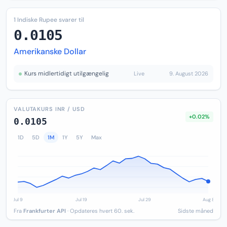
1 Indiske Rupee svarer til
0.0105
Amerikanske Dollar
Kurs midlertidigt utilgængelig
Live
9. August 2026
VALUTAKURS INR / USD
+0.02%
0.0105
1D
5D
1M
1Y
5Y
Max
Fra
Frankfurter API
· Opdateres hvert 60. sek.
Sidste måned