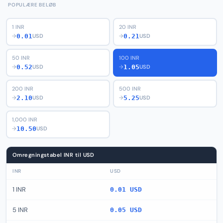
POPULÆRE BELØB
1 INR
20 INR
0.01
0.21
→
USD
→
USD
50 INR
100 INR
0.52
1.05
→
USD
→
USD
200 INR
500 INR
2.10
5.25
→
USD
→
USD
1,000 INR
10.50
→
USD
Omregningstabel INR til USD
INR
USD
1 INR
0.01 USD
5 INR
0.05 USD