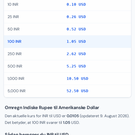
10 INR
0.10 USD
25 INR
0.26 USD
50 INR
0.52 USD
100 INR
1.05 USD
250 INR
2.62 USD
500 INR
5.25 USD
1,000 INR
10.50 USD
5,000 INR
52.50 USD
Omregn Indiske Rupee til Amerikanske Dollar
Den aktuelle kurs for INR til USD er
0.0105
(opdateret
9. August 2026
).
Det betyder, at 100 INR svarer til
1.05
USD.
Sådan beregner du INR til USD