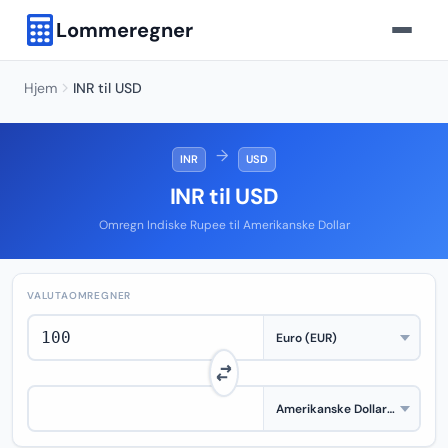
Lommeregner
Hjem
INR til USD
→
INR
USD
INR til USD
Omregn Indiske Rupee til Amerikanske Dollar
VALUTAOMREGNER