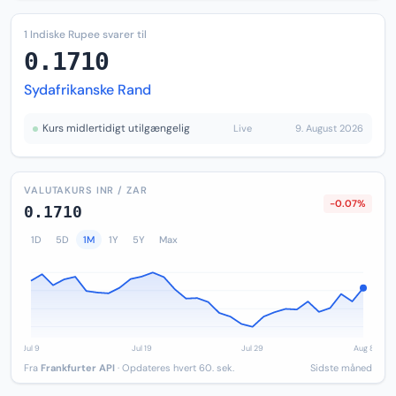
1 Indiske Rupee svarer til
0.1710
Sydafrikanske Rand
Kurs midlertidigt utilgængelig
Live
9. August 2026
VALUTAKURS INR / ZAR
-0.07%
0.1710
1D
5D
1M
1Y
5Y
Max
Fra
Frankfurter API
· Opdateres hvert 60. sek.
Sidste måned