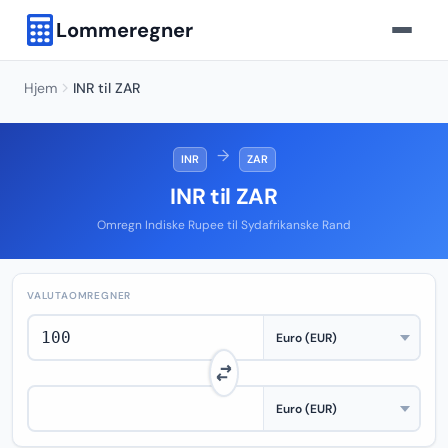
Lommeregner
Hjem
INR til ZAR
→
INR
ZAR
INR til ZAR
Omregn Indiske Rupee til Sydafrikanske Rand
VALUTAOMREGNER