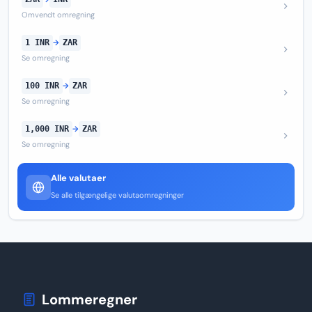
Omvendt omregning
1 INR
→
ZAR
Se omregning
100 INR
→
ZAR
Se omregning
1,000 INR
→
ZAR
Se omregning
Alle valutaer
Se alle tilgængelige valutaomregninger
Lommeregner