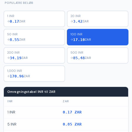
POPULÆRE BELØB
1 INR
20 INR
0.17
3.42
→
ZAR
→
ZAR
50 INR
100 INR
8.55
17.10
→
ZAR
→
ZAR
200 INR
500 INR
34.19
85.48
→
ZAR
→
ZAR
1,000 INR
170.96
→
ZAR
Omregningstabel INR til ZAR
INR
ZAR
1 INR
0.17 ZAR
5 INR
0.85 ZAR