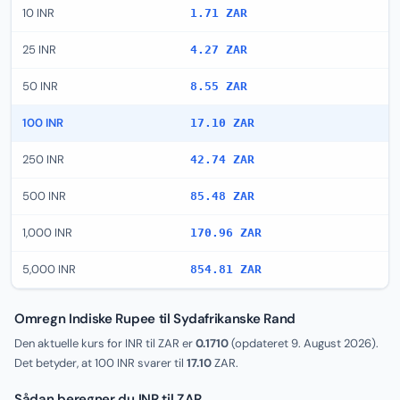
10 INR
1.71 ZAR
25 INR
4.27 ZAR
50 INR
8.55 ZAR
100 INR
17.10 ZAR
250 INR
42.74 ZAR
500 INR
85.48 ZAR
1,000 INR
170.96 ZAR
5,000 INR
854.81 ZAR
Omregn Indiske Rupee til Sydafrikanske Rand
Den aktuelle kurs for INR til ZAR er
0.1710
(opdateret
9. August 2026
).
Det betyder, at 100 INR svarer til
17.10
ZAR.
Sådan beregner du INR til ZAR