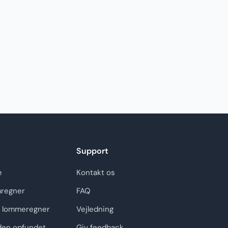
Support
e
Kontakt os
regner
FAQ
 lommeregner
Vejledning
den opfundet
Giv feedback