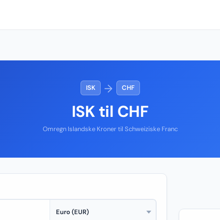
→
ISK
CHF
ISK til CHF
Omregn Islandske Kroner til Schweiziske Franc