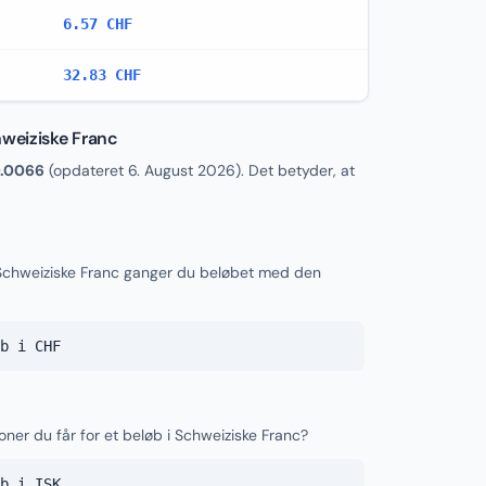
6.57 CHF
32.83 CHF
hweiziske Franc
.0066
(opdateret
6. August 2026
). Det betyder, at
l Schweiziske Franc ganger du beløbet med den
b i CHF
oner du får for et beløb i Schweiziske Franc?
b i ISK