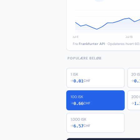
Fra
Frankfurter API
· Opdateres hvert 60.
POPULÆRE BELØB
1 ISK
20 I
0.01
0.
→
CHF
→
100 ISK
200 
0.66
1.
→
CHF
→
1,000 ISK
6.57
→
CHF