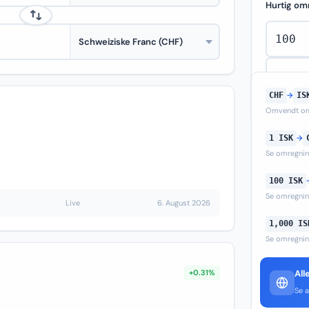
Hurtig om
CHF
→
IS
Omvendt om
1 ISK
→
Se omregni
100 ISK
Se omregni
Live
6. August 2026
1,000 IS
Se omregni
+0.31%
All
Se a