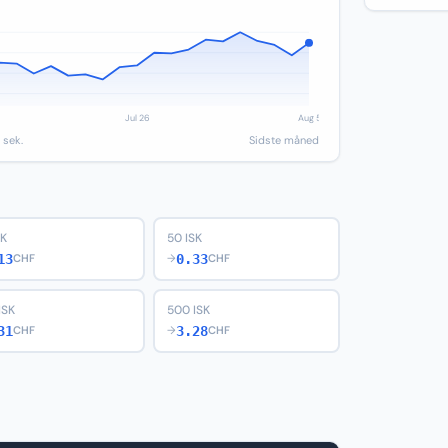
 sek.
Sidste måned
SK
50 ISK
13
0.33
CHF
→
CHF
ISK
500 ISK
31
3.28
CHF
→
CHF