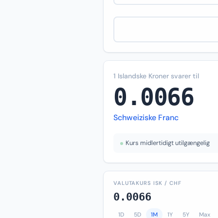
1 Islandske Kroner svarer til
0.0066
Schweiziske Franc
Kurs midlertidigt utilgængelig
VALUTAKURS ISK / CHF
0.0066
1D
5D
1M
1Y
5Y
Max