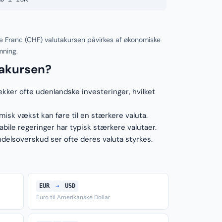
ke Franc (CHF) valutakursen påvirkes af økonomiske
mning.
takursen?
ækker ofte udenlandske investeringer, hvilket
sk vækst kan føre til en stærkere valuta.
ile regeringer har typisk stærkere valutaer.
elsoverskud ser ofte deres valuta styrkes.
EUR
→
USD
Euro til Amerikanske Dollar