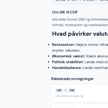
Om ISK til CHF
Islandske Kroner (ISK) og Schweizis
forhold, rentesatser og markedsste
Hvad påvirker valu
Rentesatser:
Højere renter tiltr
styrker valutaen.
Økonomisk vækst:
Stærk økonomi
Politisk stabilitet:
Lande med stab
Handelsbalance:
Lande med hand
Relaterede omregninger
CHF
→
ISK
Omvendt omregning