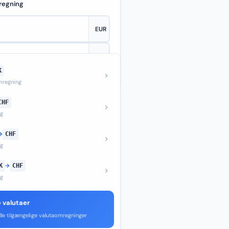
regning
K
—
regning
CHF
ng
→
CHF
ng
K
→
CHF
ng
e valutaer
lle tilgængelige valutaomregninger