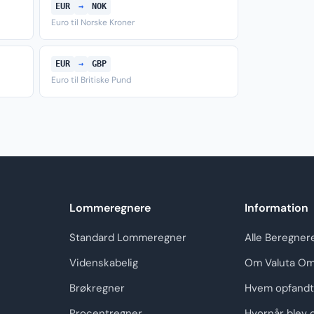
EUR
→
NOK
Euro til Norske Kroner
EUR
→
GBP
Euro til Britiske Pund
Lommeregnere
Information
Standard Lommeregner
Alle Beregner
Videnskabelig
Om Valuta Om
Brøkregner
Hvem opfandt
Procentregner
Hvornår blev 