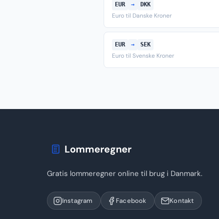
EUR
→
DKK
Euro til Danske Kroner
EUR
→
SEK
Euro til Svenske Kroner
Lommeregner
Gratis lommeregner online til brug i Danmark.
Instagram
Facebook
Kontakt