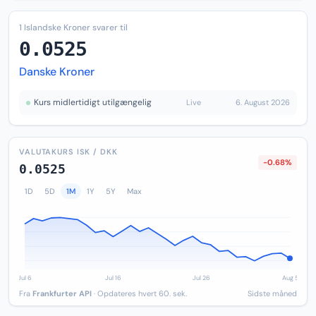
1 Islandske Kroner svarer til
0.0525
Danske Kroner
Kurs midlertidigt utilgængelig
Live
6. August 2026
VALUTAKURS ISK / DKK
-0.68%
0.0525
1D
5D
1M
1Y
5Y
Max
Fra
Frankfurter API
· Opdateres hvert 60. sek.
Sidste måned