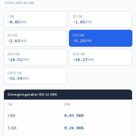
POPULÆRE BELØB
1 ISK
20 ISK
0.05
1.05
→
DKK
→
DKK
50 ISK
100 ISK
2.63
5.25
→
DKK
→
DKK
200 ISK
500 ISK
10.51
26.27
→
DKK
→
DKK
1,000 ISK
52.54
→
DKK
Omregningstabel ISK til DKK
ISK
DKK
1 ISK
0.05 DKK
5 ISK
0.26 DKK