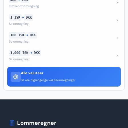
Omvendt omregning
1 ISK
→
DKK
Se omregning
100 ISK
→
DKK
Se omregning
1,000 ISK
→
DKK
Se omregning
Alle valutaer
Se alle tilgængelige valutaomregninger
Lommeregner