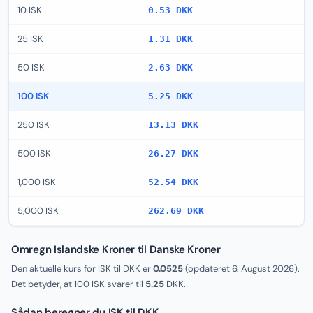
10 ISK
0.53 DKK
25 ISK
1.31 DKK
50 ISK
2.63 DKK
100 ISK
5.25 DKK
250 ISK
13.13 DKK
500 ISK
26.27 DKK
1,000 ISK
52.54 DKK
5,000 ISK
262.69 DKK
Omregn Islandske Kroner til Danske Kroner
Den aktuelle kurs for ISK til DKK er
0.0525
(opdateret
6. August 2026
).
Det betyder, at 100 ISK svarer til
5.25
DKK.
Sådan beregner du ISK til DKK