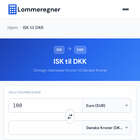
Lommeregner
Hjem
ISK til DKK
→
ISK
DKK
ISK til DKK
Omregn Islandske Kroner til Danske Kroner
VALUTAOMREGNER