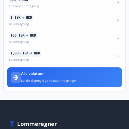
Omvendt omregning
1 ISK
→
HKD
Se omregning
100 ISK
→
HKD
Se omregning
1,000 ISK
→
HKD
Se omregning
Alle valutaer
Se alle tilgængelige valutaomregninger
Lommeregner