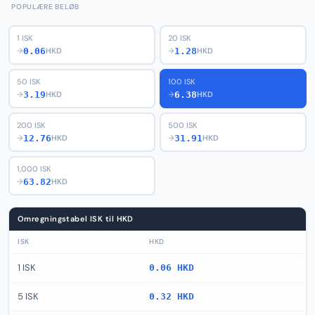
POPULÆRE BELØB
1 ISK
20 ISK
0.06
1.28
→
HKD
→
HKD
50 ISK
100 ISK
3.19
6.38
→
HKD
→
HKD
200 ISK
500 ISK
12.76
31.91
→
HKD
→
HKD
1,000 ISK
63.82
→
HKD
Omregningstabel ISK til HKD
ISK
HKD
1 ISK
0.06 HKD
5 ISK
0.32 HKD