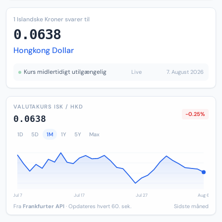
1 Islandske Kroner svarer til
0.0638
Hongkong Dollar
Kurs midlertidigt utilgængelig
Live
7. August 2026
VALUTAKURS ISK / HKD
-0.25%
0.0638
1D
5D
1M
1Y
5Y
Max
Fra
Frankfurter API
· Opdateres hvert 60. sek.
Sidste måned