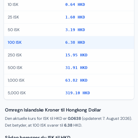
10 ISK
0.64 HKD
25 ISK
1.60 HKD
50 ISK
3.19 HKD
100 ISK
6.38 HKD
250 ISK
15.95 HKD
500 ISK
31.91 HKD
1,000 ISK
63.82 HKD
5,000 ISK
319.10 HKD
Omregn Islandske Kroner til Hongkong Dollar
Den aktuelle kurs for ISK til HKD er
0.0638
(opdateret
7. August 2026
).
Det betyder, at 100 ISK svarer til
6.38
HKD.
Sådan beregner du ISK til HKD