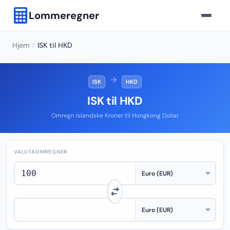
Lommeregner
Hjem
ISK til HKD
→
ISK
HKD
ISK til HKD
Omregn Islandske Kroner til Hongkong Dollar
VALUTAOMREGNER