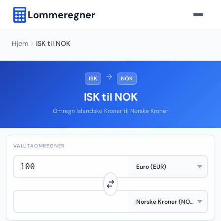
Lommeregner
Hjem
ISK til NOK
→
ISK
NOK
ISK til NOK
Omregn Islandske Kroner til Norske Kroner
VALUTAOMREGNER