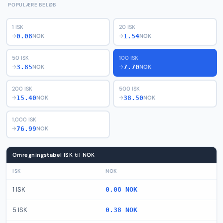
POPULÆRE BELØB
1 ISK
20 ISK
0.08
1.54
→
NOK
→
NOK
50 ISK
100 ISK
3.85
7.70
→
NOK
→
NOK
200 ISK
500 ISK
15.40
38.50
→
NOK
→
NOK
1,000 ISK
76.99
→
NOK
Omregningstabel ISK til NOK
ISK
NOK
1 ISK
0.08 NOK
5 ISK
0.38 NOK