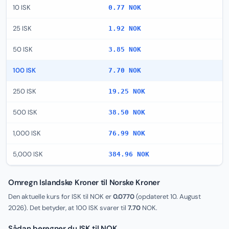
10 ISK
0.77 NOK
25 ISK
1.92 NOK
50 ISK
3.85 NOK
100 ISK
7.70 NOK
250 ISK
19.25 NOK
500 ISK
38.50 NOK
1,000 ISK
76.99 NOK
5,000 ISK
384.96 NOK
Omregn Islandske Kroner til Norske Kroner
Den aktuelle kurs for ISK til NOK er
0.0770
(opdateret
10. August
2026
). Det betyder, at 100 ISK svarer til
7.70
NOK.
Sådan beregner du ISK til NOK