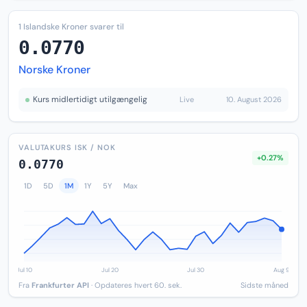
1 Islandske Kroner svarer til
0.0770
Norske Kroner
Kurs midlertidigt utilgængelig
Live
10. August 2026
VALUTAKURS ISK / NOK
+0.27%
0.0770
1D
5D
1M
1Y
5Y
Max
Fra
Frankfurter API
· Opdateres hvert 60. sek.
Sidste måned