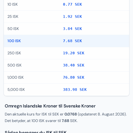
10 ISK
0.77 SEK
25 ISK
1.92 SEK
50 ISK
3.84 SEK
100 ISK
7.68 SEK
250 ISK
19.20 SEK
500 ISK
38.40 SEK
1,000 ISK
76.80 SEK
5,000 ISK
383.98 SEK
Omregn Islandske Kroner til Svenske Kroner
Den aktuelle kurs for ISK til SEK er
0.0768
(opdateret
8. August 2026
).
Det betyder, at 100 ISK svarer til
7.68
SEK.
Sådan beregner du ISK til SEK