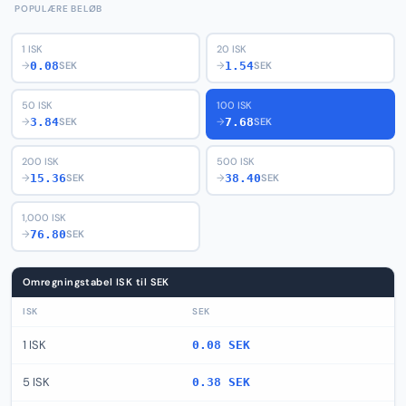
POPULÆRE BELØB
1 ISK
20 ISK
0.08
1.54
→
SEK
→
SEK
50 ISK
100 ISK
3.84
7.68
→
SEK
→
SEK
200 ISK
500 ISK
15.36
38.40
→
SEK
→
SEK
1,000 ISK
76.80
→
SEK
Omregningstabel ISK til SEK
ISK
SEK
1 ISK
0.08 SEK
5 ISK
0.38 SEK