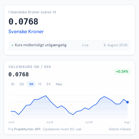
1 Islandske Kroner svarer til
0.0768
Svenske Kroner
Kurs midlertidigt utilgængelig
Live
8. August 2026
VALUTAKURS ISK / SEK
+0.24%
0.0768
1D
5D
1M
1Y
5Y
Max
Fra
Frankfurter API
· Opdateres hvert 60. sek.
Sidste måned