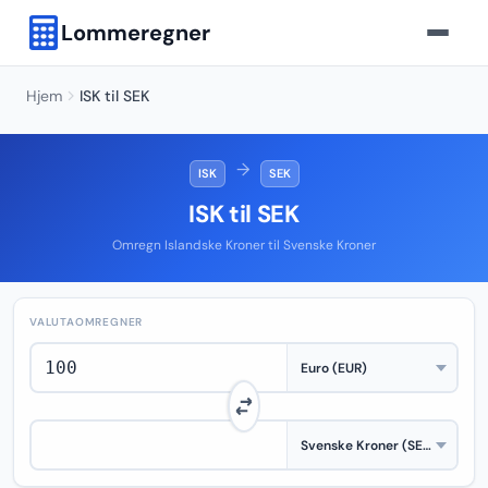
Lommeregner
Hjem
ISK til SEK
→
ISK
SEK
ISK til SEK
Omregn Islandske Kroner til Svenske Kroner
VALUTAOMREGNER