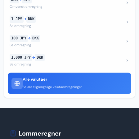
Omvendt omregning
1 JPY
→
DKK
Se omregning
100 JPY
→
DKK
Se omregning
1,000 JPY
→
DKK
Se omregning
Alle valutaer
Se alle tilgængelige valutaomregninger
Lommeregner