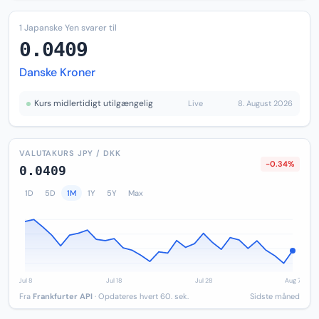
1 Japanske Yen svarer til
0.0409
Danske Kroner
Kurs midlertidigt utilgængelig
Live
8. August 2026
VALUTAKURS JPY / DKK
-0.34%
0.0409
1D
5D
1M
1Y
5Y
Max
Fra
Frankfurter API
· Opdateres hvert 60. sek.
Sidste måned