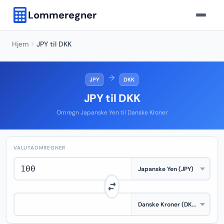
Lommeregner
Hjem
JPY til DKK
→
JPY
DKK
JPY til DKK
Omregn Japanske Yen til Danske Kroner
VALUTAOMREGNER