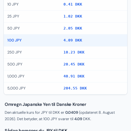
10 JPY
0.41 DKK
25 JPY
1.02 DKK
50 JPY
2.05 DKK
100 JPY
4.09 DKK
250 JPY
10.23 DKK
500 JPY
20.45 DKK
1,000 JPY
40.91 DKK
5,000 JPY
204.55 DKK
Omregn Japanske Yen til Danske Kroner
Den aktuelle kurs for JPY til DKK er
0.0409
(opdateret
8. August
2026
). Det betyder, at 100 JPY svarer til
4.09
DKK.
Sådan beregner du JPY til DKK