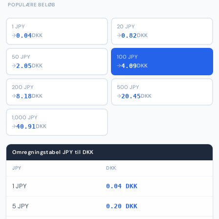
POPULÆRE BELØB
1 JPY
20 JPY
0.04
0.82
→
DKK
→
DKK
50 JPY
100 JPY
2.05
4.09
→
DKK
→
DKK
200 JPY
500 JPY
8.18
20.45
→
DKK
→
DKK
1,000 JPY
40.91
→
DKK
Omregningstabel JPY til DKK
JPY
DKK
1 JPY
0.04 DKK
5 JPY
0.20 DKK