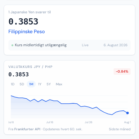
1 Japanske Yen svarer til
0.3853
Filippinske Peso
Kurs midlertidigt utilgængelig
Live
6. August 2026
VALUTAKURS JPY / PHP
-0.84%
0.3853
1D
5D
1M
1Y
5Y
Max
Fra
Frankfurter API
· Opdateres hvert 60. sek.
Sidste måned