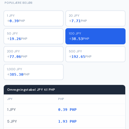
POPULÆRE BELØB
1 JPY
20 JPY
0.39
7.71
→
PHP
→
PHP
50 JPY
100 JPY
19.26
38.53
→
PHP
→
PHP
200 JPY
500 JPY
77.06
192.65
→
PHP
→
PHP
1,000 JPY
385.30
→
PHP
Omregningstabel JPY til PHP
JPY
PHP
1 JPY
0.39 PHP
5 JPY
1.93 PHP