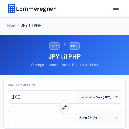
Lommeregner
Hjem
JPY til PHP
→
JPY
PHP
JPY til PHP
Omregn Japanske Yen til Filippinske Peso
VALUTAOMREGNER