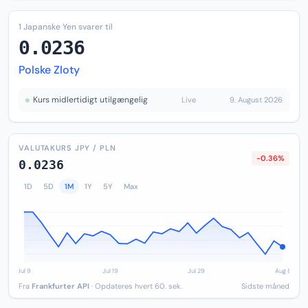
1 Japanske Yen svarer til
0.0236
Polske Zloty
Kurs midlertidigt utilgængelig
Live
9. August 2026
VALUTAKURS JPY / PLN
-0.36%
0.0236
1D
5D
1M
1Y
5Y
Max
Fra
Frankfurter API
· Opdateres hvert 60. sek.
Sidste måned