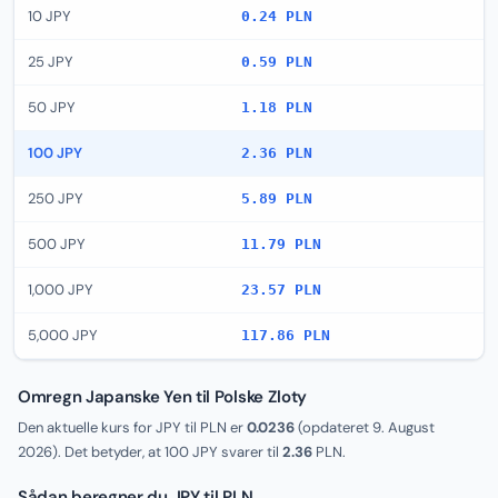
10 JPY
0.24 PLN
25 JPY
0.59 PLN
50 JPY
1.18 PLN
100 JPY
2.36 PLN
250 JPY
5.89 PLN
500 JPY
11.79 PLN
1,000 JPY
23.57 PLN
5,000 JPY
117.86 PLN
Omregn Japanske Yen til Polske Zloty
Den aktuelle kurs for JPY til PLN er
0.0236
(opdateret
9. August
2026
). Det betyder, at 100 JPY svarer til
2.36
PLN.
Sådan beregner du JPY til PLN