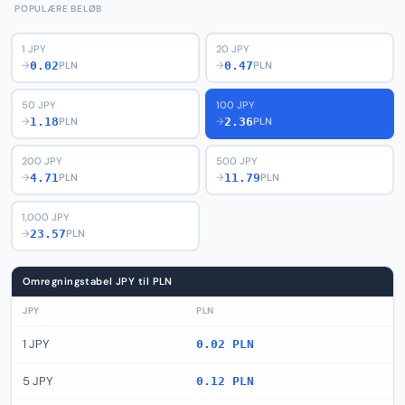
POPULÆRE BELØB
1 JPY
20 JPY
0.02
0.47
→
PLN
→
PLN
50 JPY
100 JPY
1.18
2.36
→
PLN
→
PLN
200 JPY
500 JPY
4.71
11.79
→
PLN
→
PLN
1,000 JPY
23.57
→
PLN
Omregningstabel JPY til PLN
JPY
PLN
1 JPY
0.02 PLN
5 JPY
0.12 PLN