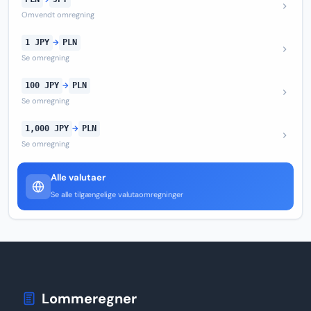
Omvendt omregning
1 JPY
→
PLN
Se omregning
100 JPY
→
PLN
Se omregning
1,000 JPY
→
PLN
Se omregning
Alle valutaer
Se alle tilgængelige valutaomregninger
Lommeregner