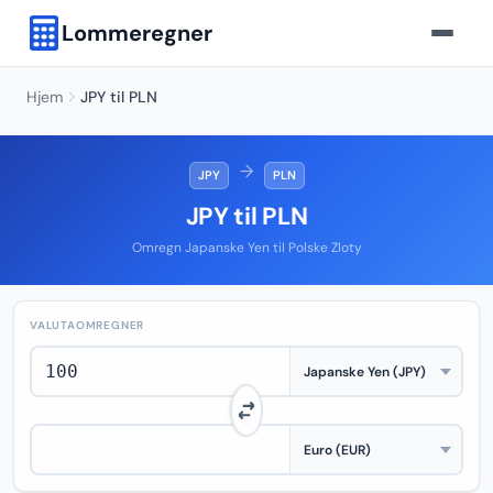
Lommeregner
Hjem
JPY til PLN
→
JPY
PLN
JPY til PLN
Omregn Japanske Yen til Polske Zloty
VALUTAOMREGNER