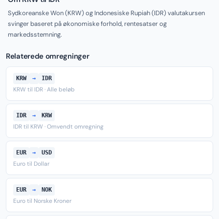
Sydkoreanske Won (KRW) og Indonesiske Rupiah (IDR) valutakursen
svinger baseret på økonomiske forhold, rentesatser og
markedsstemning.
Relaterede omregninger
KRW
→
IDR
KRW til IDR · Alle beløb
IDR
→
KRW
IDR til KRW · Omvendt omregning
EUR
→
USD
Euro til Dollar
EUR
→
NOK
Euro til Norske Kroner