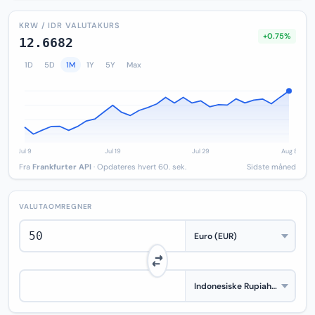
KRW / IDR VALUTAKURS
+0.75%
12.6682
1D
5D
1M
1Y
5Y
Max
Fra
Frankfurter API
· Opdateres hvert 60. sek.
Sidste måned
VALUTAOMREGNER