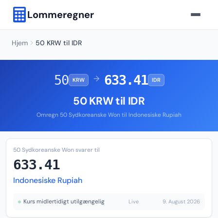
Lommeregner
Hjem
50 KRW til IDR
50
633.41
→
KRW
IDR
50 KRW til IDR
Omregn 50 Sydkoreanske Won til Indonesiske Rupiah
50 Sydkoreanske Won svarer til
633.41
Indonesiske Rupiah
Kurs midlertidigt utilgængelig
Live
9. August 2026