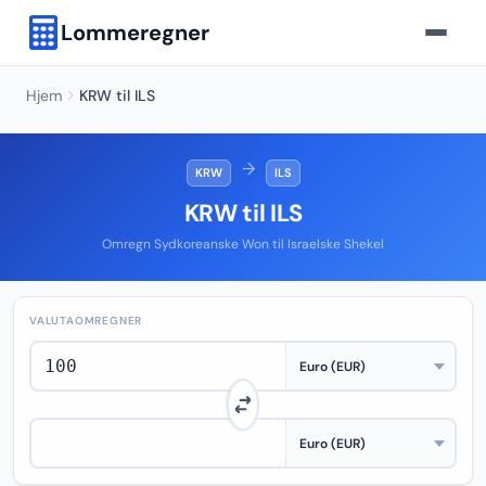
Lommeregner
Hjem
KRW til ILS
→
KRW
ILS
KRW til ILS
Omregn Sydkoreanske Won til Israelske Shekel
VALUTAOMREGNER