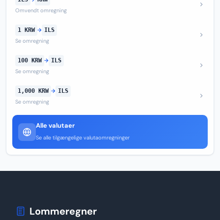
Omvendt omregning
1 KRW
→
ILS
Se omregning
100 KRW
→
ILS
Se omregning
1,000 KRW
→
ILS
Se omregning
Alle valutaer
Se alle tilgængelige valutaomregninger
Lommeregner