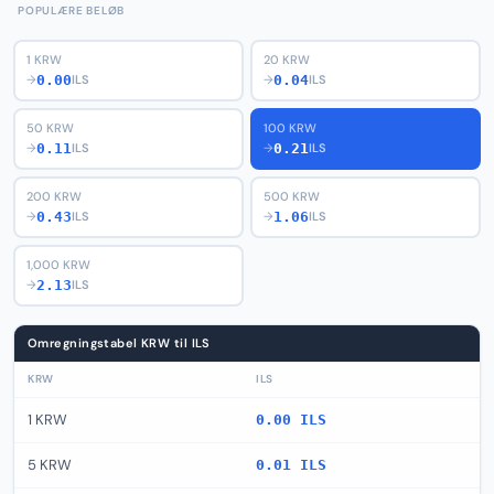
POPULÆRE BELØB
1 KRW
20 KRW
0.00
0.04
→
ILS
→
ILS
50 KRW
100 KRW
0.11
0.21
→
ILS
→
ILS
200 KRW
500 KRW
0.43
1.06
→
ILS
→
ILS
1,000 KRW
2.13
→
ILS
Omregningstabel KRW til ILS
KRW
ILS
1 KRW
0.00 ILS
5 KRW
0.01 ILS