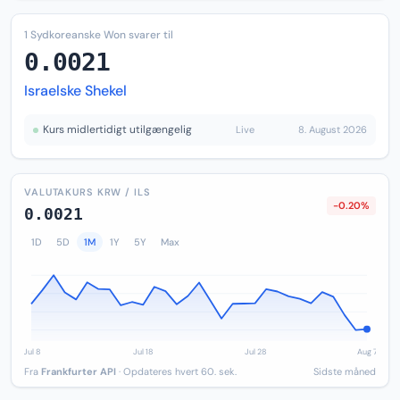
1 Sydkoreanske Won svarer til
0.0021
Israelske Shekel
Kurs midlertidigt utilgængelig
Live
8. August 2026
VALUTAKURS KRW / ILS
-0.20%
0.0021
1D
5D
1M
1Y
5Y
Max
Fra
Frankfurter API
· Opdateres hvert 60. sek.
Sidste måned