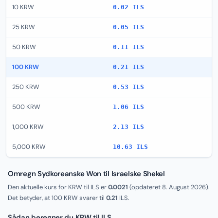
10 KRW
0.02 ILS
25 KRW
0.05 ILS
50 KRW
0.11 ILS
100 KRW
0.21 ILS
250 KRW
0.53 ILS
500 KRW
1.06 ILS
1,000 KRW
2.13 ILS
5,000 KRW
10.63 ILS
Omregn Sydkoreanske Won til Israelske Shekel
Den aktuelle kurs for KRW til ILS er
0.0021
(opdateret
8. August 2026
).
Det betyder, at 100 KRW svarer til
0.21
ILS.
Sådan beregner du KRW til ILS