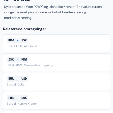
Sydkoreanske Won (KRW) og Islandske Kroner (ISK) valutakursen
svinger baseret på økonomiske forhold, rentesatser og
markedsstemning.
Relaterede omregninger
KRW
→
ISK
KRW til ISK · Alle beløb
ISK
→
KRW
ISK til KRW · Omvendt omregning
EUR
→
USD
Euro til Dollar
EUR
→
NOK
Euro til Norske Kroner