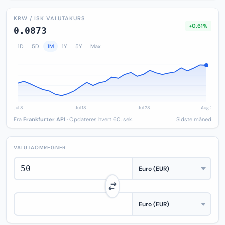
KRW / ISK VALUTAKURS
+0.61%
0.0873
1D
5D
1M
1Y
5Y
Max
Fra
Frankfurter API
· Opdateres hvert 60. sek.
Sidste måned
VALUTAOMREGNER