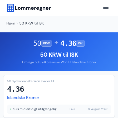
Lommeregner
Hjem
50 KRW til ISK
50
4.36
→
KRW
ISK
50 KRW til ISK
Omregn 50 Sydkoreanske Won til Islandske Kroner
50 Sydkoreanske Won svarer til
4.36
Islandske Kroner
Kurs midlertidigt utilgængelig
Live
8. August 2026