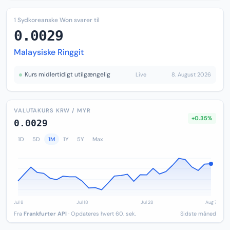
1 Sydkoreanske Won svarer til
0.0029
Malaysiske Ringgit
Kurs midlertidigt utilgængelig
Live
8. August 2026
VALUTAKURS KRW / MYR
+0.35%
0.0029
1D
5D
1M
1Y
5Y
Max
Fra
Frankfurter API
· Opdateres hvert 60. sek.
Sidste måned