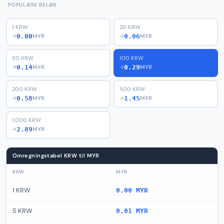
POPULÆRE BELØB
1 KRW
20 KRW
0.00
0.06
→
MYR
→
MYR
50 KRW
100 KRW
0.14
0.29
→
MYR
→
MYR
200 KRW
500 KRW
0.58
1.45
→
MYR
→
MYR
1,000 KRW
2.89
→
MYR
Omregningstabel KRW til MYR
KRW
MYR
1 KRW
0.00 MYR
5 KRW
0.01 MYR