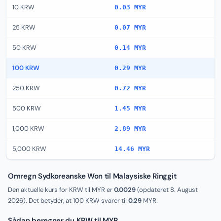
10 KRW
0.03 MYR
25 KRW
0.07 MYR
50 KRW
0.14 MYR
100 KRW
0.29 MYR
250 KRW
0.72 MYR
500 KRW
1.45 MYR
1,000 KRW
2.89 MYR
5,000 KRW
14.46 MYR
Omregn Sydkoreanske Won til Malaysiske Ringgit
Den aktuelle kurs for KRW til MYR er
0.0029
(opdateret
8. August
2026
). Det betyder, at 100 KRW svarer til
0.29
MYR.
Sådan beregner du KRW til MYR