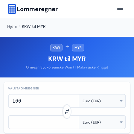
Lommeregner
Hjem
KRW til MYR
→
KRW
MYR
KRW til MYR
Omregn Sydkoreanske Won til Malaysiske Ringgit
VALUTAOMREGNER