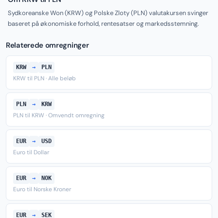
Sydkoreanske Won (KRW) og Polske Zloty (PLN) valutakursen svinger
baseret på økonomiske forhold, rentesatser og markedsstemning.
Relaterede omregninger
KRW
→
PLN
KRW til PLN · Alle beløb
PLN
→
KRW
PLN til KRW · Omvendt omregning
EUR
→
USD
Euro til Dollar
EUR
→
NOK
Euro til Norske Kroner
EUR
→
SEK