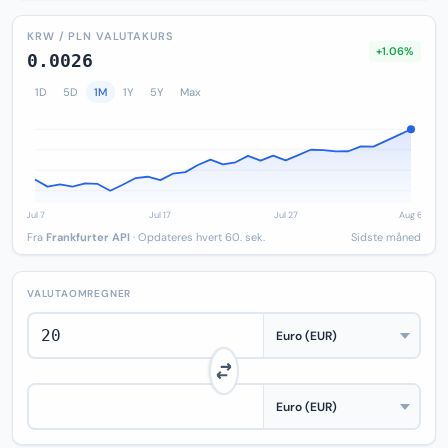
KRW / PLN VALUTAKURS
+1.06%
0.0026
1D
5D
1M
1Y
5Y
Max
Fra
Frankfurter API
· Opdateres hvert 60. sek.
Sidste måned
VALUTAOMREGNER