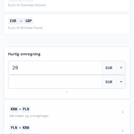
Euro til Svenske Kroner
EUR
→
GBP
Euro til Britiske Pund
Hurtig omregning
—
KRW
→
PLN
Alle beløb og omregninger
PLN
→
KRW