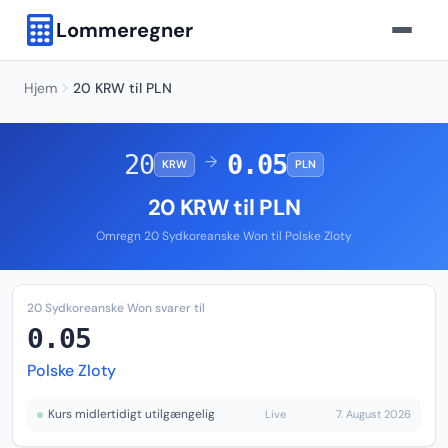
Lommeregner
Hjem
20 KRW til PLN
20
0.05
→
KRW
PLN
20 KRW til PLN
Omregn 20 Sydkoreanske Won til Polske Zloty
20 Sydkoreanske Won svarer til
0.05
Polske Zloty
Kurs midlertidigt utilgængelig
Live
7. August 2026