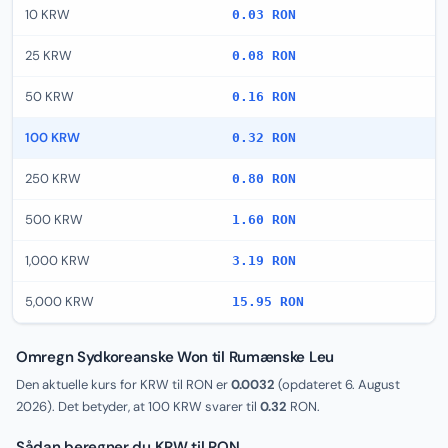
10 KRW
0.03 RON
25 KRW
0.08 RON
50 KRW
0.16 RON
100 KRW
0.32 RON
250 KRW
0.80 RON
500 KRW
1.60 RON
1,000 KRW
3.19 RON
5,000 KRW
15.95 RON
Omregn Sydkoreanske Won til Rumænske Leu
Den aktuelle kurs for KRW til RON er
0.0032
(opdateret
6. August
2026
). Det betyder, at 100 KRW svarer til
0.32
RON.
Sådan beregner du KRW til RON