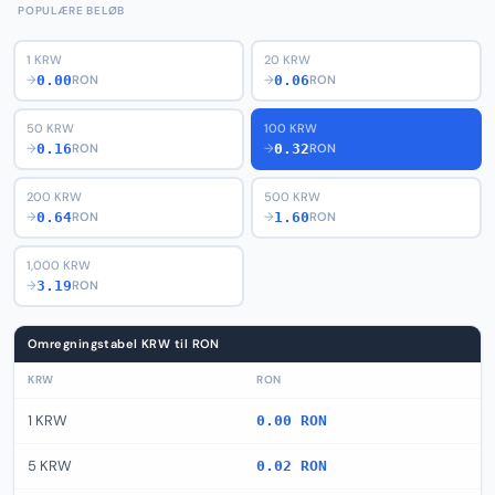
POPULÆRE BELØB
1 KRW
20 KRW
0.00
0.06
→
RON
→
RON
50 KRW
100 KRW
0.16
0.32
→
RON
→
RON
200 KRW
500 KRW
0.64
1.60
→
RON
→
RON
1,000 KRW
3.19
→
RON
Omregningstabel KRW til RON
KRW
RON
1 KRW
0.00 RON
5 KRW
0.02 RON