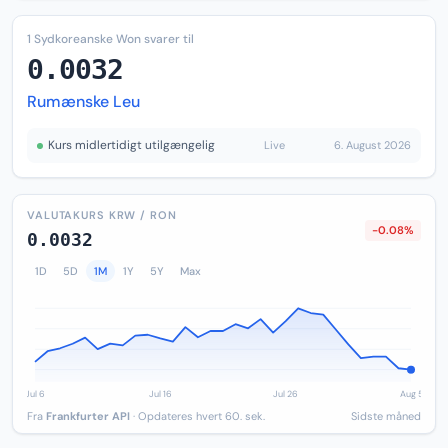
1 Sydkoreanske Won svarer til
0.0032
Rumænske Leu
Kurs midlertidigt utilgængelig
Live
6. August 2026
VALUTAKURS KRW / RON
-0.08%
0.0032
1D
5D
1M
1Y
5Y
Max
Fra
Frankfurter API
· Opdateres hvert 60. sek.
Sidste måned