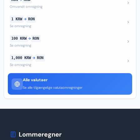
Omvendt omregning
1 KRW
→
RON
Se omregning
100 KRW
→
RON
Se omregning
1,000 KRW
→
RON
Se omregning
Alle valutaer
Se alle tilgængelige valutaomregninger
Lommeregner