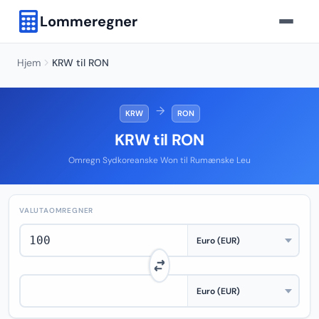
Lommeregner
Hjem
KRW til RON
→
KRW
RON
KRW til RON
Omregn Sydkoreanske Won til Rumænske Leu
VALUTAOMREGNER