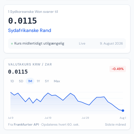
1 Sydkoreanske Won svarer til
0.0115
Sydafrikanske Rand
Kurs midlertidigt utilgængelig
Live
9. August 2026
VALUTAKURS KRW / ZAR
-0.49%
0.0115
1D
5D
1M
1Y
5Y
Max
Fra
Frankfurter API
· Opdateres hvert 60. sek.
Sidste måned