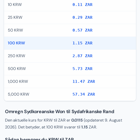
10 KRW
0.11 ZAR
25 KRW
0.29 ZAR
50 KRW
0.57 ZAR
100 KRW
1.15 ZAR
250 KRW
2.87 ZAR
500 KRW
5.73 ZAR
1,000 KRW
11.47 ZAR
5,000 KRW
57.34 ZAR
Omregn Sydkoreanske Won til Sydafrikanske Rand
Den aktuelle kurs for KRW til ZAR er
0.0115
(opdateret
9. August
2026
). Det betyder, at 100 KRW svarer til
1.15
ZAR.
Sådan beregner du KRW til ZAR