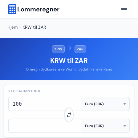
Lommeregner
Hjem
KRW til ZAR
→
KRW
ZAR
KRW til ZAR
Omregn Sydkoreanske Won til Sydafrikanske Rand
VALUTAOMREGNER