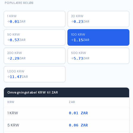
POPULÆRE BELØB
1 KRW
20 KRW
0.01
0.23
→
ZAR
→
ZAR
50 KRW
100 KRW
0.57
1.15
→
ZAR
→
ZAR
200 KRW
500 KRW
2.29
5.73
→
ZAR
→
ZAR
1,000 KRW
11.47
→
ZAR
Omregningstabel KRW til ZAR
KRW
ZAR
1 KRW
0.01 ZAR
5 KRW
0.06 ZAR