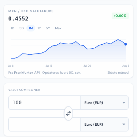
MXN / HKD VALUTAKURS
+0.60%
0.4552
1D
5D
1M
1Y
5Y
Max
Fra
Frankfurter API
· Opdateres hvert 60. sek.
Sidste måned
VALUTAOMREGNER