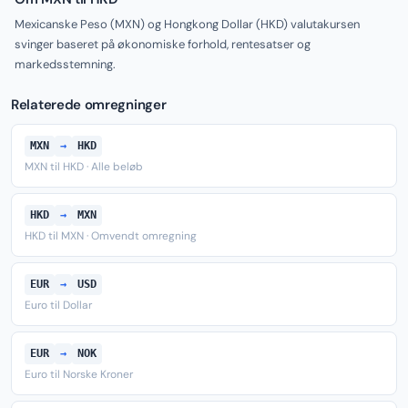
Mexicanske Peso (MXN) og Hongkong Dollar (HKD) valutakursen
svinger baseret på økonomiske forhold, rentesatser og
markedsstemning.
Relaterede omregninger
MXN
→
HKD
MXN til HKD · Alle beløb
HKD
→
MXN
HKD til MXN · Omvendt omregning
EUR
→
USD
Euro til Dollar
EUR
→
NOK
Euro til Norske Kroner