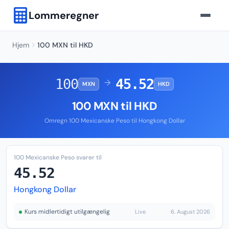
Lommeregner
Hjem
100 MXN til HKD
100
45.52
→
MXN
HKD
100 MXN til HKD
Omregn 100 Mexicanske Peso til Hongkong Dollar
100 Mexicanske Peso svarer til
45.52
Hongkong Dollar
Kurs midlertidigt utilgængelig
Live
6. August 2026