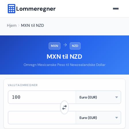
Lommeregner
Hjem
MXN til NZD
→
MXN
NZD
MXN til NZD
Omregn Mexicanske Peso til Newzealandske Dollar
VALUTAOMREGNER