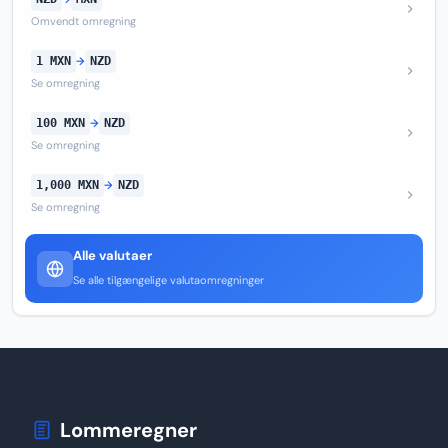
Omvendt omregning
1 MXN
→
NZD
Se omregning
100 MXN
→
NZD
Se omregning
1,000 MXN
→
NZD
Se omregning
Alle valutaer
Se alle tilgængelige valutaomregninger
Lommeregner