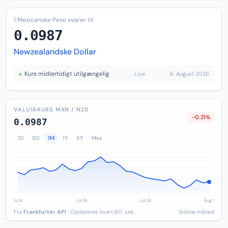
1 Mexicanske Peso svarer til
0.0987
Newzealandske Dollar
Kurs midlertidigt utilgængelig
Live
6. August 2026
VALUTAKURS MXN / NZD
-0.21%
0.0987
1D
5D
1M
1Y
5Y
Max
Fra
Frankfurter API
· Opdateres hvert 60. sek.
Sidste måned