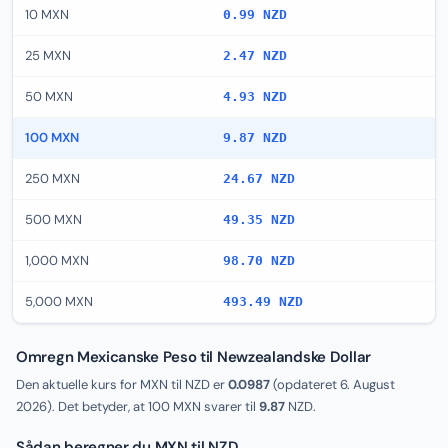
10 MXN
0.99 NZD
25 MXN
2.47 NZD
50 MXN
4.93 NZD
100 MXN
9.87 NZD
250 MXN
24.67 NZD
500 MXN
49.35 NZD
1,000 MXN
98.70 NZD
5,000 MXN
493.49 NZD
Omregn Mexicanske Peso til Newzealandske Dollar
Den aktuelle kurs for MXN til NZD er
0.0987
(opdateret
6. August
2026
). Det betyder, at 100 MXN svarer til
9.87
NZD.
Sådan beregner du MXN til NZD