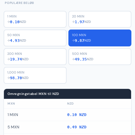
POPULÆRE BELØB
1 MXN
20 MXN
0.10
1.97
→
NZD
→
NZD
50 MXN
100 MXN
4.93
9.87
→
NZD
→
NZD
200 MXN
500 MXN
19.74
49.35
→
NZD
→
NZD
1,000 MXN
98.70
→
NZD
Omregningstabel MXN til NZD
MXN
NZD
1 MXN
0.10 NZD
5 MXN
0.49 NZD