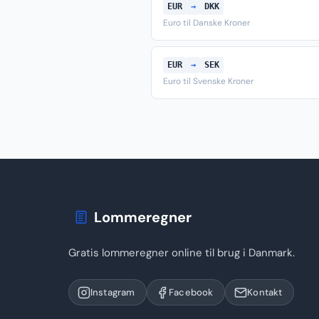
EUR
→
DKK
Euro til Danske Kroner
EUR
→
SEK
Euro til Svenske Kroner
Lommeregner
Gratis lommeregner online til brug i Danmark.
Instagram
Facebook
Kontakt