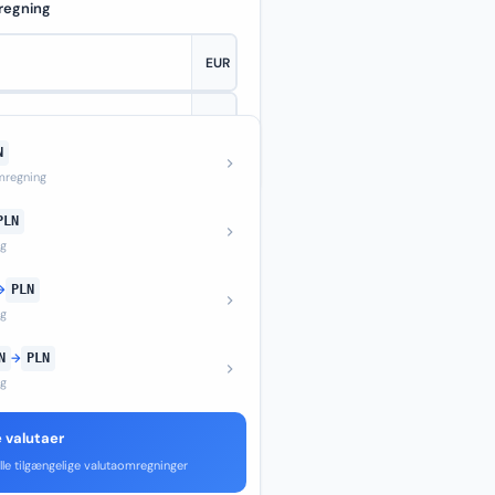
regning
N
—
regning
PLN
ng
→
PLN
ng
N
→
PLN
ng
e valutaer
lle tilgængelige valutaomregninger