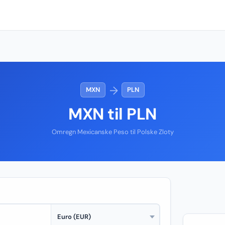
→
MXN
PLN
MXN til PLN
Omregn Mexicanske Peso til Polske Zloty