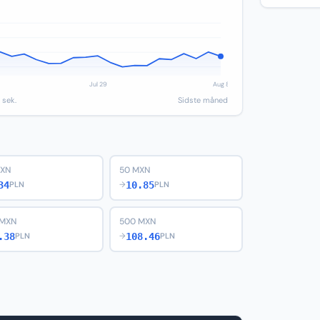
 sek.
Sidste måned
MXN
50 MXN
34
10.85
PLN
→
PLN
 MXN
500 MXN
.38
108.46
PLN
→
PLN