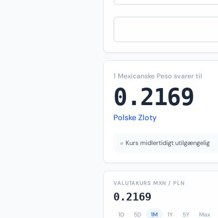
1 Mexicanske Peso svarer til
0.2169
Polske Zloty
Kurs midlertidigt utilgængelig
VALUTAKURS MXN / PLN
0.2169
1D
5D
1M
1Y
5Y
Max