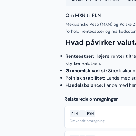
Om MXN til PLN
Mexicanske Peso (MXN) og Polske Zl
forhold, rentesatser og markedsste
Hvad påvirker valu
Rentesatser:
Højere renter tiltr
styrker valutaen.
Økonomisk vækst:
Stærk økonomi
Politisk stabilitet:
Lande med stab
Handelsbalance:
Lande med hand
Relaterede omregninger
PLN
→
MXN
Omvendt omregning