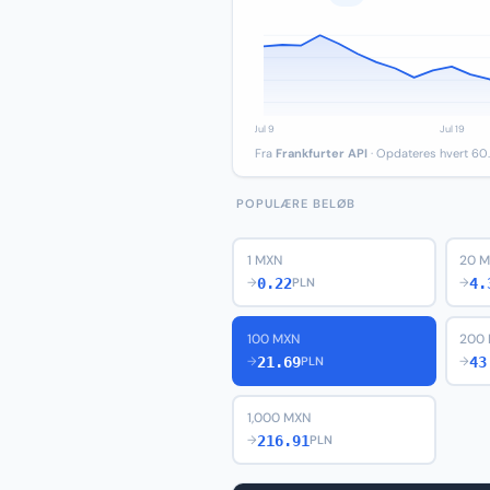
Fra
Frankfurter API
· Opdateres hvert 60.
POPULÆRE BELØB
1 MXN
20 
0.22
4.
→
PLN
→
100 MXN
200
21.69
43
→
PLN
→
1,000 MXN
216.91
→
PLN