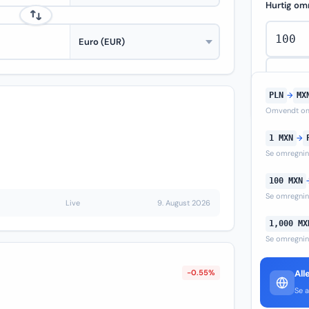
Hurtig om
PLN
→
MX
Omvendt om
1 MXN
→
Se omregni
100 MXN
Se omregni
Live
9. August 2026
1,000 MX
Se omregni
-0.55%
All
Se a