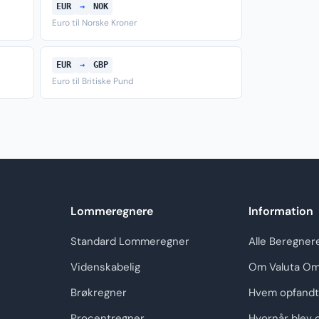
EUR
→
NOK
Euro til Norske Kroner
EUR
→
GBP
Euro til Britiske Pund
Lommeregnere
Information
Standard Lommeregner
Alle Beregner
Videnskabelig
Om Valuta Om
Brøkregner
Hvem opfandt
Procentregner
Hvornår blev 