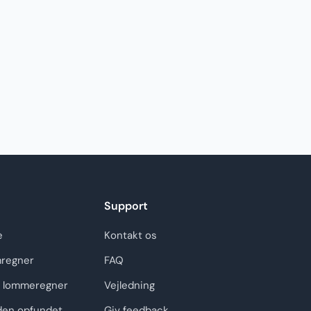
Support
e
Kontakt os
regner
FAQ
 lommeregner
Vejledning
den opfundet
Giv feedback