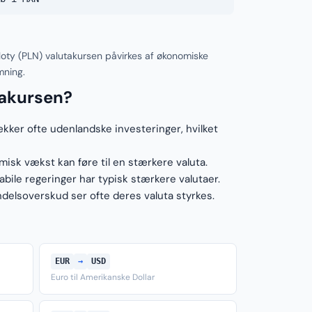
oty (PLN) valutakursen påvirkes af økonomiske
mning.
takursen?
ækker ofte udenlandske investeringer, hvilket
sk vækst kan føre til en stærkere valuta.
ile regeringer har typisk stærkere valutaer.
elsoverskud ser ofte deres valuta styrkes.
EUR
→
USD
Euro til Amerikanske Dollar