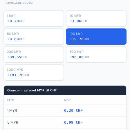
POPULÆRE BELØB
1 MYR
20 MYR
0.20
3.96
→
CHF
→
CHF
50 MYR
100 MYR
9.89
19.78
→
CHF
→
CHF
200 MYR
500 MYR
39.55
98.88
→
CHF
→
CHF
1,000 MYR
197.76
→
CHF
Omregningstabel MYR til CHF
MYR
CHF
1 MYR
0.20 CHF
5 MYR
0.99 CHF