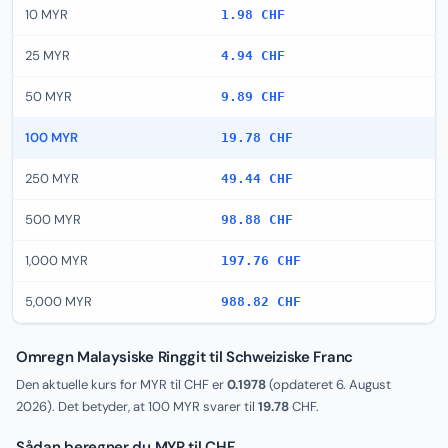
10 MYR
1.98 CHF
25 MYR
4.94 CHF
50 MYR
9.89 CHF
100 MYR
19.78 CHF
250 MYR
49.44 CHF
500 MYR
98.88 CHF
1,000 MYR
197.76 CHF
5,000 MYR
988.82 CHF
Omregn Malaysiske Ringgit til Schweiziske Franc
Den aktuelle kurs for MYR til CHF er
0.1978
(opdateret
6. August
2026
). Det betyder, at 100 MYR svarer til
19.78
CHF.
Sådan beregner du MYR til CHF