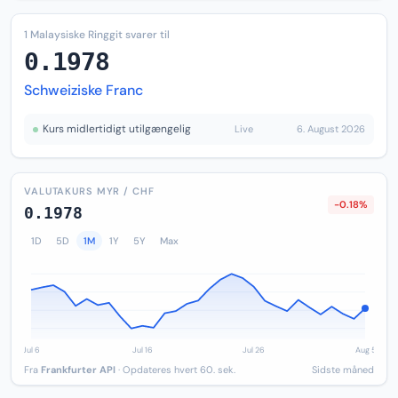
1 Malaysiske Ringgit svarer til
0.1978
Schweiziske Franc
Kurs midlertidigt utilgængelig
Live
6. August 2026
VALUTAKURS MYR / CHF
-0.18%
0.1978
1D
5D
1M
1Y
5Y
Max
Fra
Frankfurter API
· Opdateres hvert 60. sek.
Sidste måned