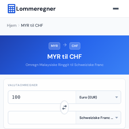
Lommeregner
Hjem
MYR til CHF
→
MYR
CHF
MYR til CHF
Omregn Malaysiske Ringgit til Schweiziske Franc
VALUTAOMREGNER