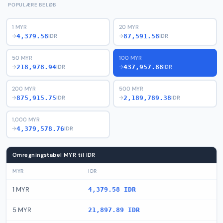
POPULÆRE BELØB
1 MYR
20 MYR
4,379.58
87,591.58
→
IDR
→
IDR
50 MYR
100 MYR
218,978.94
437,957.88
→
IDR
→
IDR
200 MYR
500 MYR
875,915.75
2,189,789.38
→
IDR
→
IDR
1,000 MYR
4,379,578.76
→
IDR
Omregningstabel MYR til IDR
MYR
IDR
1 MYR
4,379.58 IDR
5 MYR
21,897.89 IDR