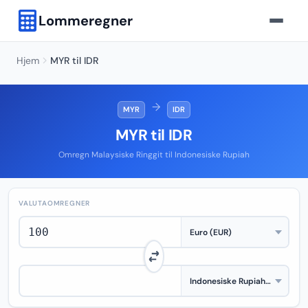
Lommeregner
Hjem
MYR til IDR
→
MYR
IDR
MYR til IDR
Omregn Malaysiske Ringgit til Indonesiske Rupiah
VALUTAOMREGNER