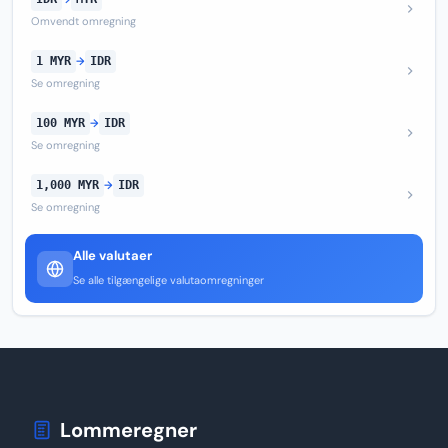
Omvendt omregning
1 MYR
→
IDR
Se omregning
100 MYR
→
IDR
Se omregning
1,000 MYR
→
IDR
Se omregning
Alle valutaer
Se alle tilgængelige valutaomregninger
Lommeregner