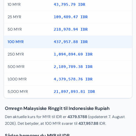
10 MYR
43,795.79 IDR
25 MYR
109,489.47 IDR
50 MYR
218,978.94 IDR
100 MYR
437,957.88 IDR
250 MYR
1,094,894.69 IDR
500 MYR
2,189,789.38 IDR
1,000 MYR
4,379,578.76 IDR
5,000 MYR
21,897,893.81 IDR
Omregn Malaysiske Ringgit til Indonesiske Rupiah
Den aktuelle kurs for MYR til IDR er
4379.5788
(opdateret
7. August
2026
). Det betyder, at 100 MYR svarer til
437,957.88
IDR.
Sådan beregner du MYR til IDR