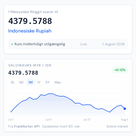
1 Malaysiske Ringgit svarer til
4379.5788
Indonesiske Rupiah
Kurs midlertidigt utilgængelig
Live
7. August 2026
VALUTAKURS MYR / IDR
+0.12%
4379.5788
1D
5D
1M
1Y
5Y
Max
Fra
Frankfurter API
· Opdateres hvert 60. sek.
Sidste måned