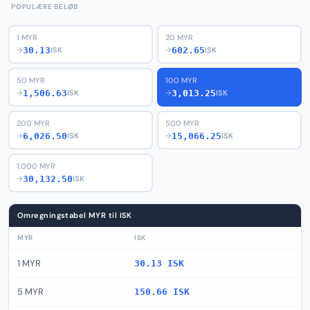
POPULÆRE BELØB
1 MYR
20 MYR
30.13
602.65
→
ISK
→
ISK
50 MYR
100 MYR
1,506.63
3,013.25
→
ISK
→
ISK
200 MYR
500 MYR
6,026.50
15,066.25
→
ISK
→
ISK
1,000 MYR
30,132.50
→
ISK
Omregningstabel MYR til ISK
MYR
ISK
1 MYR
30.13 ISK
5 MYR
150.66 ISK