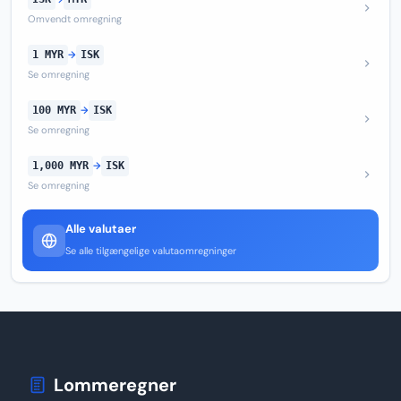
Omvendt omregning
1 MYR
→
ISK
Se omregning
100 MYR
→
ISK
Se omregning
1,000 MYR
→
ISK
Se omregning
Alle valutaer
Se alle tilgængelige valutaomregninger
Lommeregner