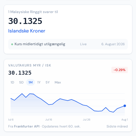
1 Malaysiske Ringgit svarer til
30.1325
Islandske Kroner
Kurs midlertidigt utilgængelig
Live
6. August 2026
VALUTAKURS MYR / ISK
-0.29%
30.1325
1D
5D
1M
1Y
5Y
Max
Fra
Frankfurter API
· Opdateres hvert 60. sek.
Sidste måned