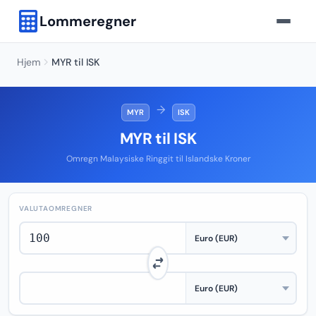
Lommeregner
Hjem
MYR til ISK
→
MYR
ISK
MYR til ISK
Omregn Malaysiske Ringgit til Islandske Kroner
VALUTAOMREGNER