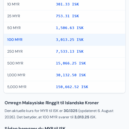
10 MYR
301.33 ISK
25 MYR
753.31 ISK
50 MYR
1,506.63 ISK
100 MYR
3,013.25 ISK
250 MYR
7,533.13 ISK
500 MYR
15,066.25 ISK
1,000 MYR
30,132.50 ISK
5,000 MYR
150,662.52 ISK
Omregn Malaysiske Ringgit til Islandske Kroner
Den aktuelle kurs for MYR til ISK er
30.1325
(opdateret
6. August
2026
). Det betyder, at 100 MYR svarer til
3,013.25
ISK.
Sådan beregner du MYR til ISK