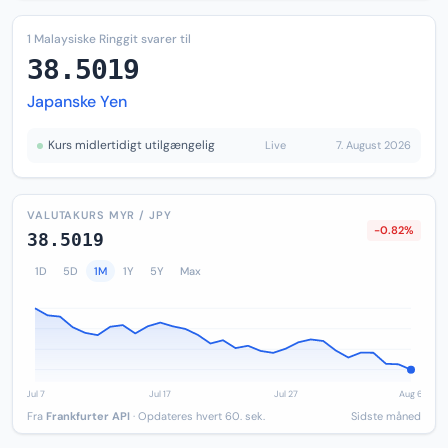
1 Malaysiske Ringgit svarer til
38.5019
Japanske Yen
Kurs midlertidigt utilgængelig
Live
7. August 2026
VALUTAKURS MYR / JPY
-0.82%
38.5019
1D
5D
1M
1Y
5Y
Max
Fra
Frankfurter API
· Opdateres hvert 60. sek.
Sidste måned