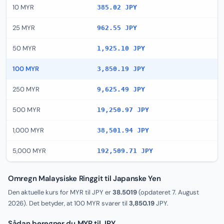
10 MYR
385.02 JPY
25 MYR
962.55 JPY
50 MYR
1,925.10 JPY
100 MYR
3,850.19 JPY
250 MYR
9,625.49 JPY
500 MYR
19,250.97 JPY
1,000 MYR
38,501.94 JPY
5,000 MYR
192,509.71 JPY
Omregn Malaysiske Ringgit til Japanske Yen
Den aktuelle kurs for MYR til JPY er
38.5019
(opdateret
7. August
2026
). Det betyder, at 100 MYR svarer til
3,850.19
JPY.
Sådan beregner du MYR til JPY