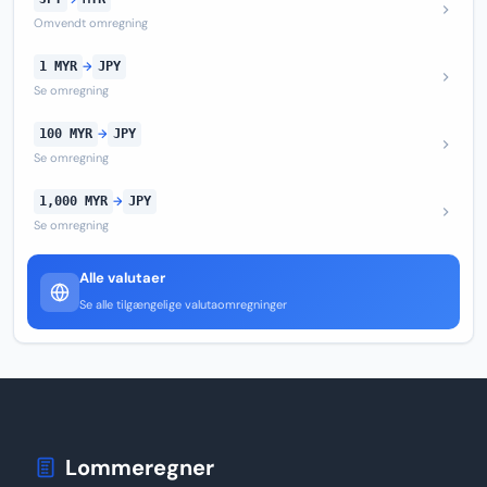
Omvendt omregning
1 MYR
→
JPY
Se omregning
100 MYR
→
JPY
Se omregning
1,000 MYR
→
JPY
Se omregning
Alle valutaer
Se alle tilgængelige valutaomregninger
Lommeregner