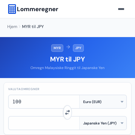
Lommeregner
Hjem
MYR til JPY
→
MYR
JPY
MYR til JPY
Omregn Malaysiske Ringgit til Japanske Yen
VALUTAOMREGNER