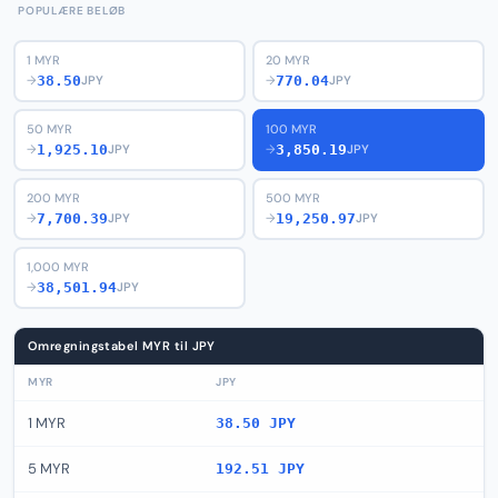
POPULÆRE BELØB
1 MYR
20 MYR
38.50
770.04
→
JPY
→
JPY
50 MYR
100 MYR
1,925.10
3,850.19
→
JPY
→
JPY
200 MYR
500 MYR
7,700.39
19,250.97
→
JPY
→
JPY
1,000 MYR
38,501.94
→
JPY
Omregningstabel MYR til JPY
MYR
JPY
1 MYR
38.50 JPY
5 MYR
192.51 JPY