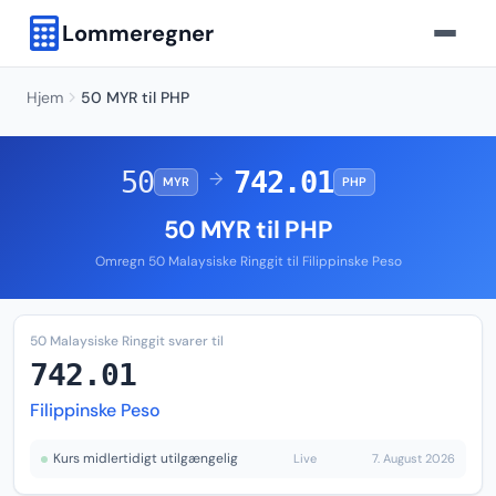
Lommeregner
Hjem
50 MYR til PHP
50
742.01
→
MYR
PHP
50 MYR til PHP
Omregn 50 Malaysiske Ringgit til Filippinske Peso
50 Malaysiske Ringgit svarer til
742.01
Filippinske Peso
Kurs midlertidigt utilgængelig
Live
7. August 2026