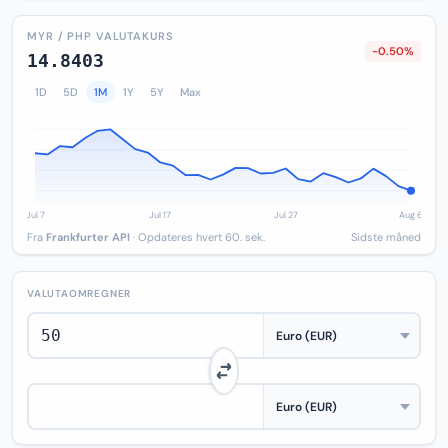
MYR / PHP VALUTAKURS
-0.50%
14.8403
1D
5D
1M
1Y
5Y
Max
Fra
Frankfurter API
· Opdateres hvert 60. sek.
Sidste måned
VALUTAOMREGNER