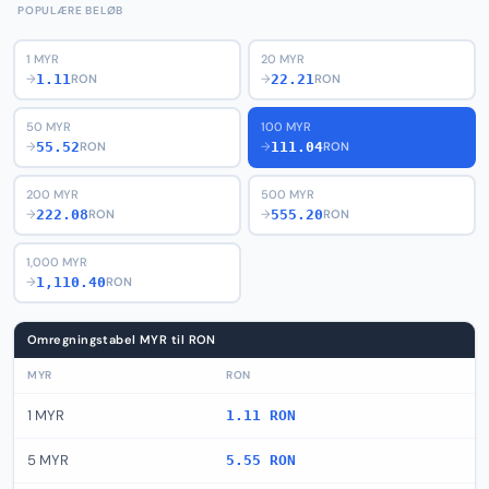
POPULÆRE BELØB
1 MYR
20 MYR
1.11
22.21
→
RON
→
RON
50 MYR
100 MYR
55.52
111.04
→
RON
→
RON
200 MYR
500 MYR
222.08
555.20
→
RON
→
RON
1,000 MYR
1,110.40
→
RON
Omregningstabel MYR til RON
MYR
RON
1 MYR
1.11 RON
5 MYR
5.55 RON