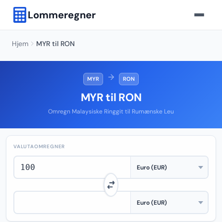
Lommeregner
Hjem
MYR til RON
→
MYR
RON
MYR til RON
Omregn Malaysiske Ringgit til Rumænske Leu
VALUTAOMREGNER