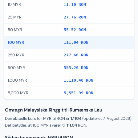
10 MYR
11.10 RON
25 MYR
27.76 RON
50 MYR
55.52 RON
100 MYR
111.04 RON
250 MYR
277.60 RON
500 MYR
555.20 RON
1,000 MYR
1,110.40 RON
5,000 MYR
5,551.99 RON
Omregn Malaysiske Ringgit til Rumænske Leu
Den aktuelle kurs for MYR til RON er
1.1104
(opdateret
7. August 2026
).
Det betyder, at 100 MYR svarer til
111.04
RON.
Sådan beregner du MYR til RON