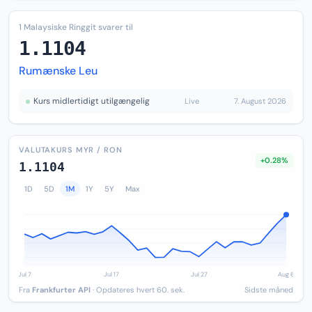
1 Malaysiske Ringgit svarer til
1.1104
Rumænske Leu
Kurs midlertidigt utilgængelig
Live
7. August 2026
VALUTAKURS MYR / RON
+0.28%
1.1104
1D
5D
1M
1Y
5Y
Max
Fra
Frankfurter API
· Opdateres hvert 60. sek.
Sidste måned