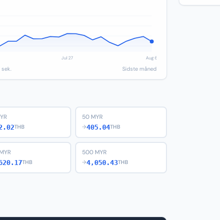
 sek.
Sidste måned
MYR
50 MYR
2.02
405.04
THB
→
THB
 MYR
500 MYR
620.17
4,050.43
THB
→
THB