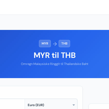
→
MYR
THB
MYR til THB
Omregn Malaysiske Ringgit til Thailandske Baht