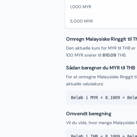
1,000 MYR
5,000 MYR
Omregn Malaysiske Ringgit til T
Den aktuelle kurs for MYR til THB er
100 MYR svarer til
810.09
THB.
Sådan beregner du MYR til THB
For at omregne Malaysiske Ringgit 
aktuelle valutakurs:
Beløb i MYR × 8.1009 = Belø
Omvendt beregning
Vil du vide, hvor mange Malaysiske R
Beløb i THB ÷ 8.1009 = Belø