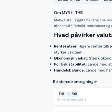
Om MYR til THB
Malaysiske Ringgit (MYR) og Thailan
økonomiske forhold, rentesatser og
Hvad påvirker valu
Rentesatser:
Højere renter tiltr
styrker valutaen.
Økonomisk vækst:
Stærk økonomi
Politisk stabilitet:
Lande med stab
Handelsbalance:
Lande med hand
Relaterede omregninger
THB
→
MYR
Omvendt omregning