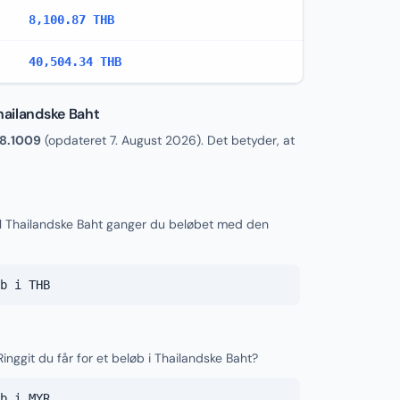
8,100.87 THB
40,504.34 THB
hailandske Baht
8.1009
(opdateret
7. August 2026
). Det betyder, at
til Thailandske Baht ganger du beløbet med den
b i THB
inggit du får for et beløb i Thailandske Baht?
b i MYR