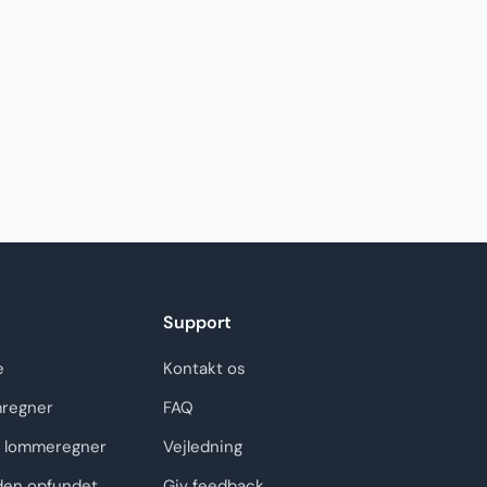
Support
e
Kontakt os
regner
FAQ
 lommeregner
Vejledning
den opfundet
Giv feedback