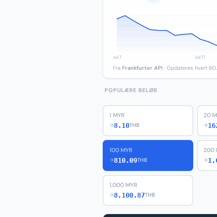
Fra
Frankfurter API
· Opdateres hvert 60.
POPULÆRE BELØB
1 MYR
20 
8.10
16
→
THB
→
100 MYR
200
810.09
1,
→
THB
→
1,000 MYR
8,100.87
→
THB