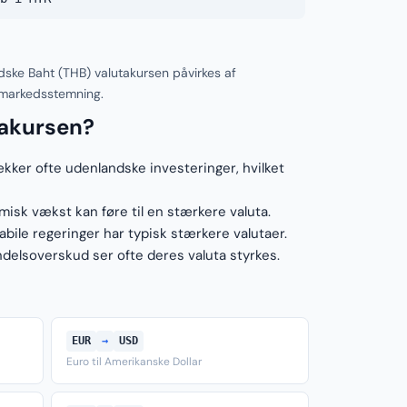
dske Baht (THB) valutakursen påvirkes af
 markedsstemning.
takursen?
ækker ofte udenlandske investeringer, hvilket
sk vækst kan føre til en stærkere valuta.
ile regeringer har typisk stærkere valutaer.
elsoverskud ser ofte deres valuta styrkes.
EUR
→
USD
Euro til Amerikanske Dollar