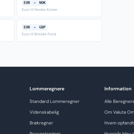
EUR
→
NOK
Euro til Norske Kroner
EUR
→
GBP
Euro til Britiske Pund
Lommeregnere
Information
Standard Lommeregner
Alle Beregner
Videnskabelig
Om Valuta Om
Brøkregner
Hvem opfandt
Procentregner
Hvornår blev 