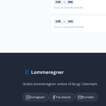
EUR
→
DKK
Euro til Danske Kroner
EUR
→
SEK
Euro til Svenske Kroner
Lommeregner
Gratis lommeregner online til brug i Danmark.
Instagram
Facebook
Kontakt