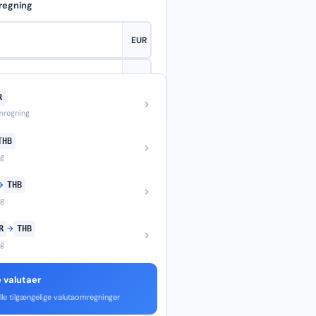
regning
R
—
regning
THB
ng
→
THB
ng
R
→
THB
ng
e valutaer
lle tilgængelige valutaomregninger