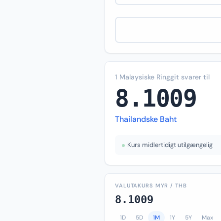
1 Malaysiske Ringgit svarer til
8.1009
Thailandske Baht
Kurs midlertidigt utilgængelig
VALUTAKURS MYR / THB
8.1009
1D
5D
1M
1Y
5Y
Max