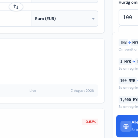
Hurtig om
THB
→
MY
Omvendt om
1 MYR
→
Se omregni
100 MYR
Se omregni
Live
7. August 2026
1,000 MY
Se omregni
-0.52%
All
Se a