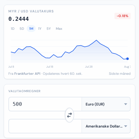
MYR / USD VALUTAKURS
-0.18%
0.2444
1D
5D
1M
1Y
5Y
Max
Fra
Frankfurter API
· Opdateres hvert 60. sek.
Sidste måned
VALUTAOMREGNER