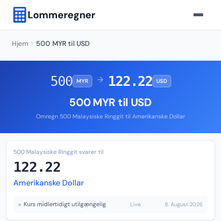
Lommeregner
Hjem
500 MYR til USD
500
122.22
→
MYR
USD
500 MYR til USD
Omregn 500 Malaysiske Ringgit til Amerikanske Dollar
500 Malaysiske Ringgit svarer til
122.22
Amerikanske Dollar
Kurs midlertidigt utilgængelig
Live
8. August 2026