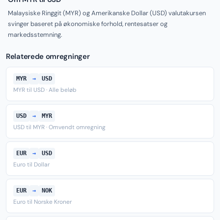
Malaysiske Ringgit (MYR) og Amerikanske Dollar (USD) valutakursen
svinger baseret på økonomiske forhold, rentesatser og
markedsstemning.
Relaterede omregninger
MYR
→
USD
MYR til USD · Alle beløb
USD
→
MYR
USD til MYR · Omvendt omregning
EUR
→
USD
Euro til Dollar
EUR
→
NOK
Euro til Norske Kroner