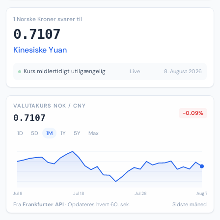
1 Norske Kroner svarer til
0.7107
Kinesiske Yuan
Kurs midlertidigt utilgængelig
Live
8. August 2026
VALUTAKURS NOK / CNY
-0.09%
0.7107
1D
5D
1M
1Y
5Y
Max
Fra
Frankfurter API
· Opdateres hvert 60. sek.
Sidste måned