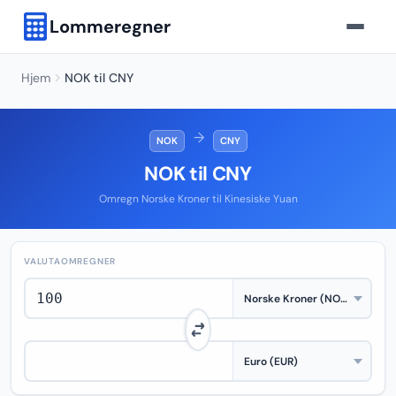
Lommeregner
Hjem
NOK til CNY
→
NOK
CNY
NOK til CNY
Omregn Norske Kroner til Kinesiske Yuan
VALUTAOMREGNER