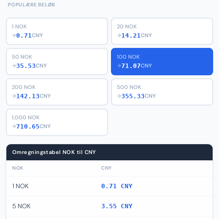
POPULÆRE BELØB
1 NOK
20 NOK
0.71
14.21
→
CNY
→
CNY
50 NOK
100 NOK
35.53
71.07
→
CNY
→
CNY
200 NOK
500 NOK
142.13
355.33
→
CNY
→
CNY
1,000 NOK
710.65
→
CNY
Omregningstabel NOK til CNY
NOK
CNY
1 NOK
0.71 CNY
5 NOK
3.55 CNY