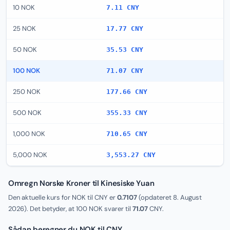
10 NOK
7.11 CNY
25 NOK
17.77 CNY
50 NOK
35.53 CNY
100 NOK
71.07 CNY
250 NOK
177.66 CNY
500 NOK
355.33 CNY
1,000 NOK
710.65 CNY
5,000 NOK
3,553.27 CNY
Omregn Norske Kroner til Kinesiske Yuan
Den aktuelle kurs for NOK til CNY er
0.7107
(opdateret
8. August
2026
). Det betyder, at 100 NOK svarer til
71.07
CNY.
Sådan beregner du NOK til CNY