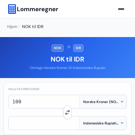
Lommeregner
Hjem
NOK til IDR
→
NOK
IDR
NOK til IDR
Omregn Norske Kroner til Indonesiske Rupiah
VALUTAOMREGNER