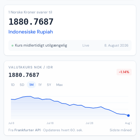
1 Norske Kroner svarer til
1880.7687
Indonesiske Rupiah
Kurs midlertidigt utilgængelig
Live
8. August 2026
VALUTAKURS NOK / IDR
-1.14%
1880.7687
1D
5D
1M
1Y
5Y
Max
Fra
Frankfurter API
· Opdateres hvert 60. sek.
Sidste måned