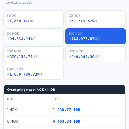
POPULÆRE BELØB
1 NOK
20 NOK
1,880.77
37,615.37
→
IDR
→
IDR
50 NOK
100 NOK
94,038.44
188,076.87
→
IDR
→
IDR
200 NOK
500 NOK
376,153.74
940,384.36
→
IDR
→
IDR
1,000 NOK
1,880,768.72
→
IDR
Omregningstabel NOK til IDR
NOK
IDR
1 NOK
1,880.77 IDR
5 NOK
9,403.84 IDR