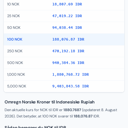
10 NOK
18,807.69 IDR
25 NOK
47,019.22 IDR
50 NOK
94,038.44 IDR
100 NOK
188,076.87 IDR
250 NOK
470,192.18 IDR
500 NOK
940,384.36 IDR
1,000 NOK
1,880,768.72 IDR
5,000 NOK
9,403,843.58 IDR
Omregn Norske Kroner til Indonesiske Rupiah
Den aktuelle kurs for NOK til IDR er
1880.7687
(opdateret
8. August
2026
). Det betyder, at 100 NOK svarer til
188,076.87
IDR.
Sådan beregner du NOK til IDR