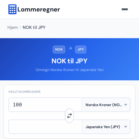
Lommeregner
Hjem
NOK til JPY
→
NOK
JPY
NOK til JPY
Omregn Norske Kroner til Japanske Yen
VALUTAOMREGNER