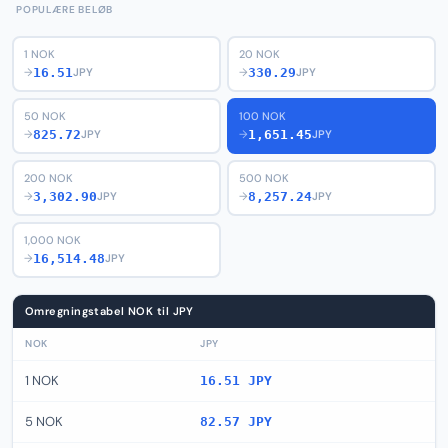
POPULÆRE BELØB
1 NOK
20 NOK
16.51
330.29
→
JPY
→
JPY
50 NOK
100 NOK
825.72
1,651.45
→
JPY
→
JPY
200 NOK
500 NOK
3,302.90
8,257.24
→
JPY
→
JPY
1,000 NOK
16,514.48
→
JPY
Omregningstabel NOK til JPY
NOK
JPY
1 NOK
16.51 JPY
5 NOK
82.57 JPY