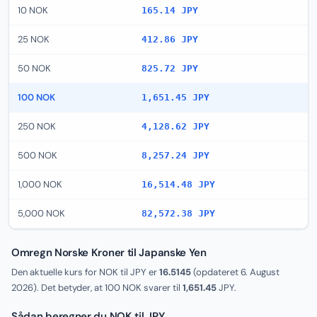
10 NOK
165.14 JPY
25 NOK
412.86 JPY
50 NOK
825.72 JPY
100 NOK
1,651.45 JPY
250 NOK
4,128.62 JPY
500 NOK
8,257.24 JPY
1,000 NOK
16,514.48 JPY
5,000 NOK
82,572.38 JPY
Omregn Norske Kroner til Japanske Yen
Den aktuelle kurs for NOK til JPY er
16.5145
(opdateret
6. August
2026
). Det betyder, at 100 NOK svarer til
1,651.45
JPY.
Sådan beregner du NOK til JPY