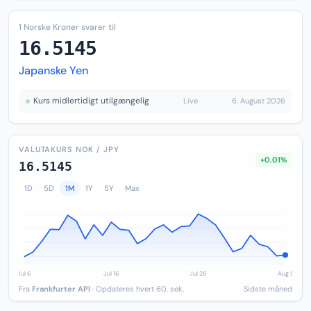
1 Norske Kroner svarer til
16.5145
Japanske Yen
Kurs midlertidigt utilgængelig
Live
6. August 2026
VALUTAKURS NOK / JPY
+0.01%
16.5145
1D
5D
1M
1Y
5Y
Max
Fra
Frankfurter API
· Opdateres hvert 60. sek.
Sidste måned