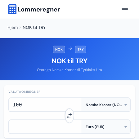
Lommeregner
Hjem
NOK til TRY
→
NOK
TRY
NOK til TRY
Omregn Norske Kroner til Tyrkiske Lira
VALUTAOMREGNER