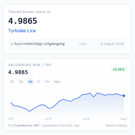
1 Norske Kroner svarer til
4.9865
Tyrkiske Lira
Kurs midlertidigt utilgængelig
Live
6. August 2026
VALUTAKURS NOK / TRY
+0.25%
4.9865
1D
5D
1M
1Y
5Y
Max
Fra
Frankfurter API
· Opdateres hvert 60. sek.
Sidste måned