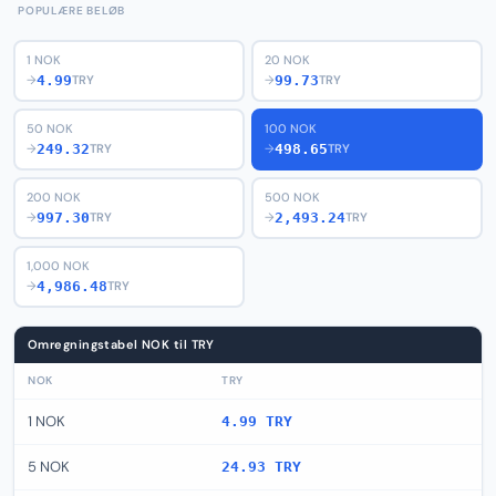
POPULÆRE BELØB
1 NOK
20 NOK
4.99
99.73
→
TRY
→
TRY
50 NOK
100 NOK
249.32
498.65
→
TRY
→
TRY
200 NOK
500 NOK
997.30
2,493.24
→
TRY
→
TRY
1,000 NOK
4,986.48
→
TRY
Omregningstabel NOK til TRY
NOK
TRY
1 NOK
4.99 TRY
5 NOK
24.93 TRY