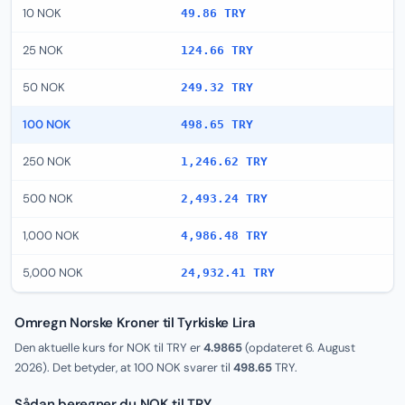
10 NOK
49.86 TRY
25 NOK
124.66 TRY
50 NOK
249.32 TRY
100 NOK
498.65 TRY
250 NOK
1,246.62 TRY
500 NOK
2,493.24 TRY
1,000 NOK
4,986.48 TRY
5,000 NOK
24,932.41 TRY
Omregn Norske Kroner til Tyrkiske Lira
Den aktuelle kurs for NOK til TRY er
4.9865
(opdateret
6. August
2026
). Det betyder, at 100 NOK svarer til
498.65
TRY.
Sådan beregner du NOK til TRY