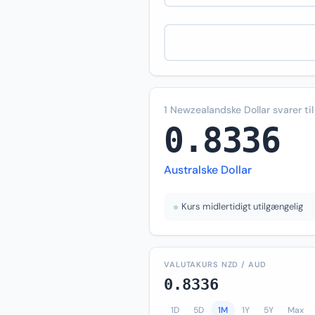
1 Newzealandske Dollar svarer til
0.8336
Australske Dollar
Kurs midlertidigt utilgængelig
VALUTAKURS NZD / AUD
0.8336
1D
5D
1M
1Y
5Y
Max