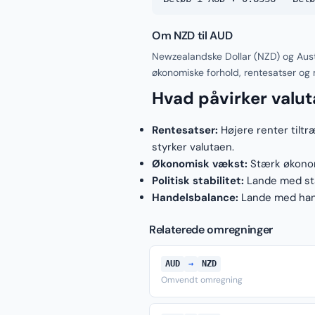
Om NZD til AUD
Newzealandske Dollar (NZD) og Austr
økonomiske forhold, rentesatser og
Hvad påvirker valu
Rentesatser:
Højere renter tiltr
styrker valutaen.
Økonomisk vækst:
Stærk økonomi
Politisk stabilitet:
Lande med stab
Handelsbalance:
Lande med hand
Relaterede omregninger
AUD
→
NZD
Omvendt omregning