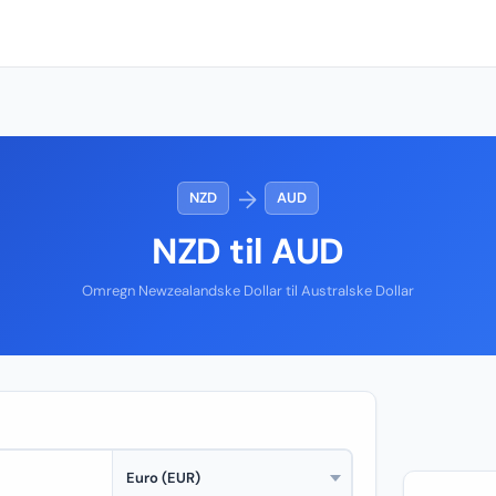
→
NZD
AUD
NZD til AUD
Omregn Newzealandske Dollar til Australske Dollar