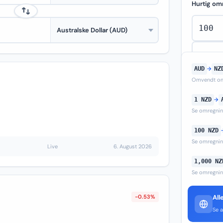
Hurtig om
AUD
→
NZ
Omvendt om
1 NZD
→
Se omregni
100 NZD
Se omregni
Live
6. August 2026
1,000 NZ
Se omregni
-0.53%
All
Se a