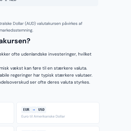
alske Dollar (AUD) valutakursen påvirkes af
 markedsstemning.
takursen?
ækker ofte udenlandske investeringer, hvilket
sk vækst kan føre til en stærkere valuta.
ile regeringer har typisk stærkere valutaer.
elsoverskud ser ofte deres valuta styrkes.
EUR
→
USD
Euro til Amerikanske Dollar