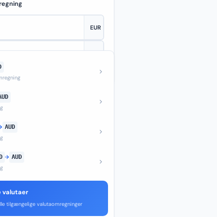
regning
D
—
regning
AUD
ng
→
AUD
ng
D
→
AUD
ng
e valutaer
lle tilgængelige valutaomregninger