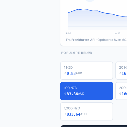
Fra
Frankfurter API
· Opdateres hvert 60.
POPULÆRE BELØB
1 NZD
20 N
0.83
16
→
AUD
→
100 NZD
200
83.36
16
→
AUD
→
1,000 NZD
833.64
→
AUD