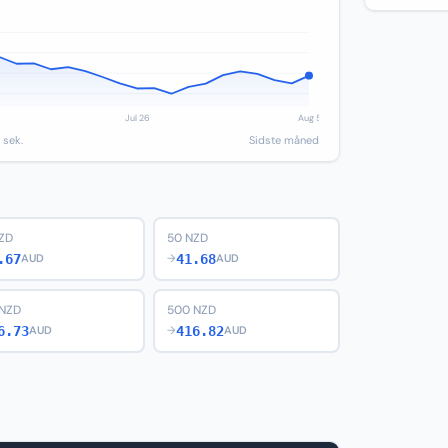
 sek.
Sidste måned
ZD
50 NZD
.67
41.68
AUD
→
AUD
 NZD
500 NZD
6.73
416.82
AUD
→
AUD