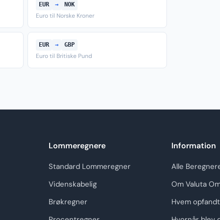
EUR
→
NOK
Euro til Norske Kroner
EUR
→
GBP
Euro til Britiske Pund
Lommeregnere
Information
Standard Lommeregner
Alle Beregner
Videnskabelig
Om Valuta Om
Brøkregner
Hvem opfandt
Procentregner
Hvornår blev 