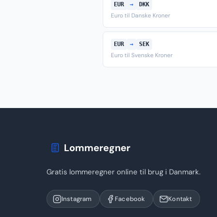
EUR
→
DKK
Euro til Danske Kroner
EUR
→
SEK
Euro til Svenske Kroner
Lommeregner
Gratis lommeregner online til brug i Danmark.
Instagram
Facebook
Kontakt