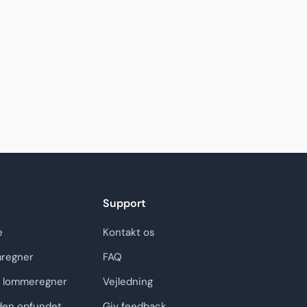
Support
e
Kontakt os
regner
FAQ
 lommeregner
Vejledning
den opfundet
Giv feedback