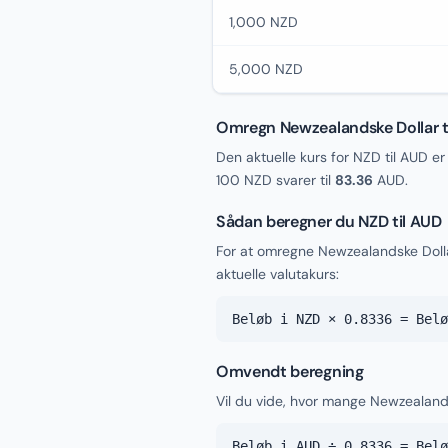
1,000 NZD
5,000 NZD
Omregn Newzealandske Dollar til
Den aktuelle kurs for NZD til AUD e
100 NZD svarer til
83.36
AUD.
Sådan beregner du NZD til AUD
For at omregne Newzealandske Dolla
aktuelle valutakurs:
Beløb i NZD × 0.8336 = Belø
Omvendt beregning
Vil du vide, hvor mange Newzealandsk
Beløb i AUD ÷ 0.8336 = Belø