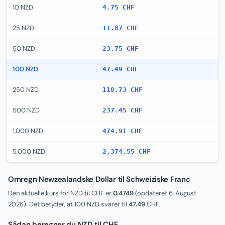
10 NZD
4.75 CHF
25 NZD
11.87 CHF
50 NZD
23.75 CHF
100 NZD
47.49 CHF
250 NZD
118.73 CHF
500 NZD
237.45 CHF
1,000 NZD
474.91 CHF
5,000 NZD
2,374.55 CHF
Omregn Newzealandske Dollar til Schweiziske Franc
Den aktuelle kurs for NZD til CHF er
0.4749
(opdateret
6. August
2026
). Det betyder, at 100 NZD svarer til
47.49
CHF.
Sådan beregner du NZD til CHF