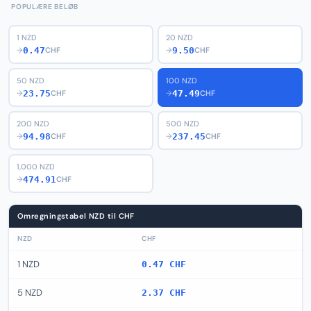
POPULÆRE BELØB
1 NZD
20 NZD
0.47
9.50
→
CHF
→
CHF
50 NZD
100 NZD
23.75
47.49
→
CHF
→
CHF
200 NZD
500 NZD
94.98
237.45
→
CHF
→
CHF
1,000 NZD
474.91
→
CHF
Omregningstabel NZD til CHF
NZD
CHF
1 NZD
0.47 CHF
5 NZD
2.37 CHF