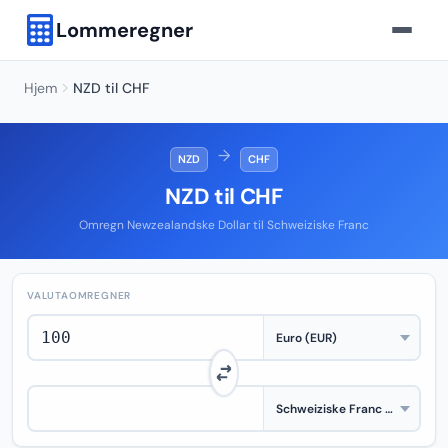
Lommeregner
Hjem
NZD til CHF
→
NZD
CHF
NZD til CHF
Omregn Newzealandske Dollar til Schweiziske Franc
VALUTAOMREGNER