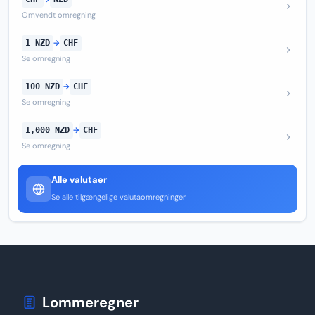
Omvendt omregning
1 NZD
→
CHF
Se omregning
100 NZD
→
CHF
Se omregning
1,000 NZD
→
CHF
Se omregning
Alle valutaer
Se alle tilgængelige valutaomregninger
Lommeregner