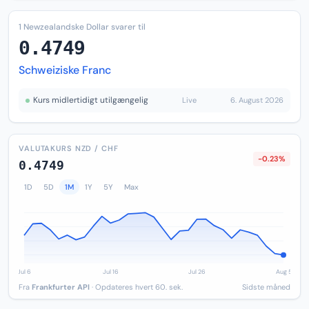
1 Newzealandske Dollar svarer til
0.4749
Schweiziske Franc
Kurs midlertidigt utilgængelig
Live
6. August 2026
VALUTAKURS NZD / CHF
-0.23%
0.4749
1D
5D
1M
1Y
5Y
Max
Fra
Frankfurter API
· Opdateres hvert 60. sek.
Sidste måned