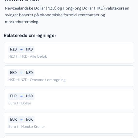
Newzealandske Dollar (NZD) og Hongkong Dollar (HKD) valutakursen
svinger baseret på økonomiske forhold, rentesatser og
markedsstemning.
Relaterede omregninger
NZD
→
HKD
NZD til HKD · Alle beløb
HKD
→
NZD
HKD til NZD · Omvendt omregning
EUR
→
USD
Euro til Dollar
EUR
→
NOK
Euro til Norske Kroner