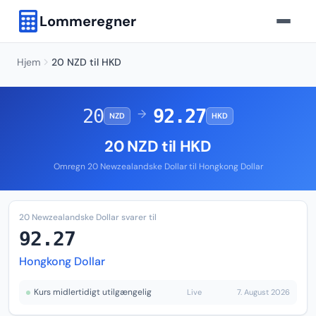
Lommeregner
Hjem
20 NZD til HKD
20
92.27
→
NZD
HKD
20 NZD til HKD
Omregn 20 Newzealandske Dollar til Hongkong Dollar
20 Newzealandske Dollar svarer til
92.27
Hongkong Dollar
Kurs midlertidigt utilgængelig
Live
7. August 2026