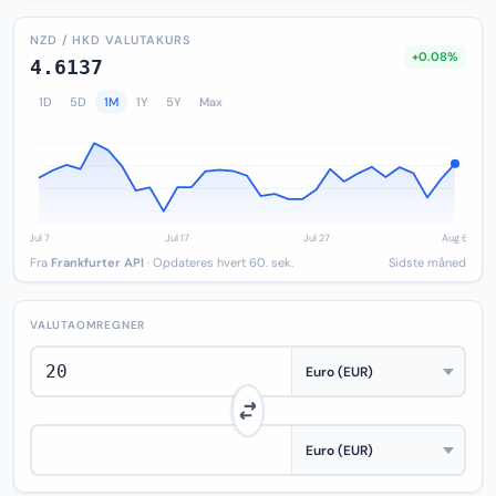
NZD / HKD VALUTAKURS
+0.08%
4.6137
1D
5D
1M
1Y
5Y
Max
Fra
Frankfurter API
· Opdateres hvert 60. sek.
Sidste måned
VALUTAOMREGNER