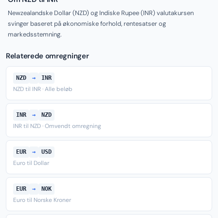
Newzealandske Dollar (NZD) og Indiske Rupee (INR) valutakursen
svinger baseret på økonomiske forhold, rentesatser og
markedsstemning.
Relaterede omregninger
NZD
→
INR
NZD til INR · Alle beløb
INR
→
NZD
INR til NZD · Omvendt omregning
EUR
→
USD
Euro til Dollar
EUR
→
NOK
Euro til Norske Kroner