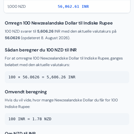
1,000 NZD
56,062.61 INR
Omregn 100 Newzealandske Dollar til Indiske Rupee
100 NZD svarer til
5,606.26
INR med den aktuelle valutakurs på
56.0626
(opdateret
8. August 2026
).
Sådan beregner du 100 NZD til INR
For at omregne 100 Newzealandske Dollar til Indiske Rupee, ganges
beløbet med den aktuelle valutakurs:
100 × 56.0626 = 5,606.26 INR
Omvendt beregning
Hvis du vil vide, hvor mange Newzealandske Dollar du får for 100
Indiske Rupee:
100 INR = 1.78 NZD
Om NZD til INR