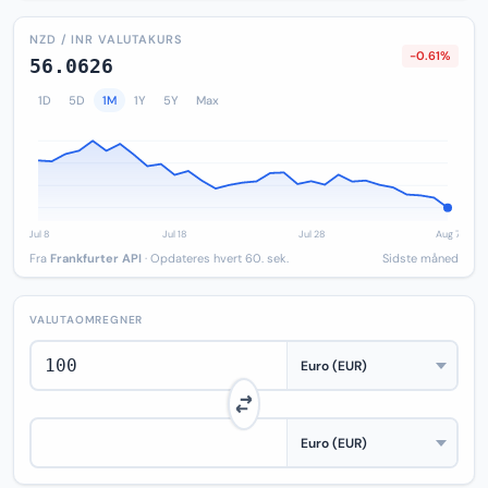
NZD / INR VALUTAKURS
-0.61%
56.0626
1D
5D
1M
1Y
5Y
Max
Fra
Frankfurter API
· Opdateres hvert 60. sek.
Sidste måned
VALUTAOMREGNER