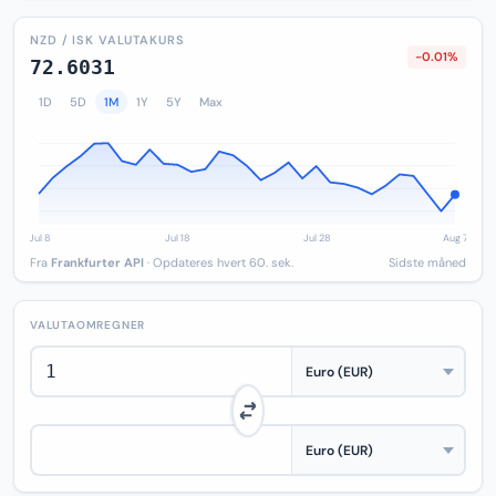
NZD / ISK VALUTAKURS
-0.01%
72.6031
1D
5D
1M
1Y
5Y
Max
Fra
Frankfurter API
· Opdateres hvert 60. sek.
Sidste måned
VALUTAOMREGNER