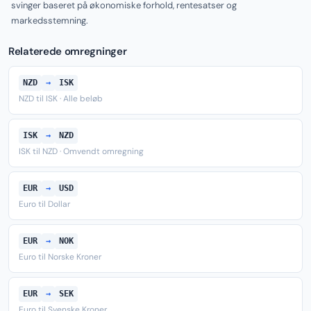
svinger baseret på økonomiske forhold, rentesatser og
markedsstemning.
Relaterede omregninger
NZD
→
ISK
NZD til ISK · Alle beløb
ISK
→
NZD
ISK til NZD · Omvendt omregning
EUR
→
USD
Euro til Dollar
EUR
→
NOK
Euro til Norske Kroner
EUR
→
SEK
Euro til Svenske Kroner