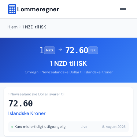
Lommeregner
Hjem
1 NZD til ISK
1
72.60
→
NZD
ISK
1 NZD til ISK
Omregn 1 Newzealandske Dollar til Islandske Kroner
1 Newzealandske Dollar svarer til
72.60
Islandske Kroner
Kurs midlertidigt utilgængelig
Live
8. August 2026