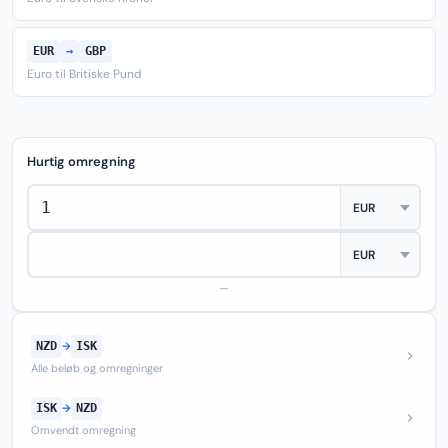
EUR
→
GBP
Euro til Britiske Pund
Hurtig omregning
—
NZD
→
ISK
Alle beløb og omregninger
ISK
→
NZD
Omvendt omregning