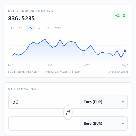
NZD / KRW VALUTAKURS
+0.11%
836.5285
1D
5D
1M
1Y
5Y
Max
Fra
Frankfurter API
· Opdateres hvert 60. sek.
Sidste måned
VALUTAOMREGNER