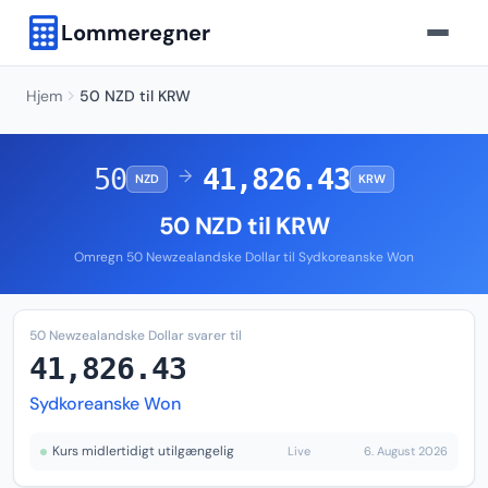
Lommeregner
Hjem
50 NZD til KRW
50
41,826.43
→
NZD
KRW
50 NZD til KRW
Omregn 50 Newzealandske Dollar til Sydkoreanske Won
50 Newzealandske Dollar svarer til
41,826.43
Sydkoreanske Won
Kurs midlertidigt utilgængelig
Live
6. August 2026