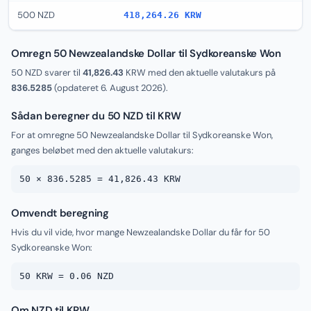
500 NZD
418,264.26 KRW
Omregn 50 Newzealandske Dollar til Sydkoreanske Won
50 NZD svarer til
41,826.43
KRW med den aktuelle valutakurs på
836.5285
(opdateret
6. August 2026
).
Sådan beregner du 50 NZD til KRW
For at omregne 50 Newzealandske Dollar til Sydkoreanske Won,
ganges beløbet med den aktuelle valutakurs:
50 × 836.5285 = 41,826.43 KRW
Omvendt beregning
Hvis du vil vide, hvor mange Newzealandske Dollar du får for 50
Sydkoreanske Won:
50 KRW = 0.06 NZD
Om NZD til KRW