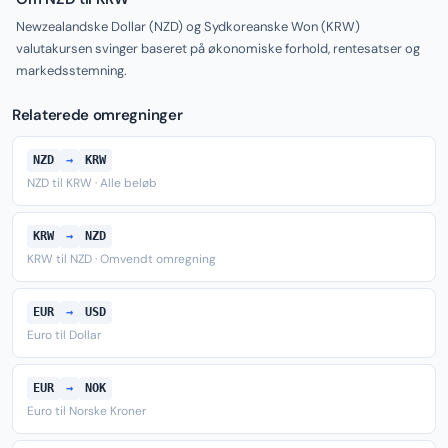
Newzealandske Dollar (NZD) og Sydkoreanske Won (KRW)
valutakursen svinger baseret på økonomiske forhold, rentesatser og
markedsstemning.
Relaterede omregninger
NZD
→
KRW
NZD til KRW · Alle beløb
KRW
→
NZD
KRW til NZD · Omvendt omregning
EUR
→
USD
Euro til Dollar
EUR
→
NOK
Euro til Norske Kroner