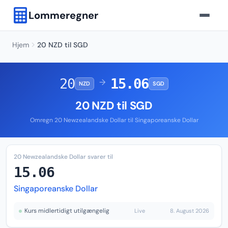
Lommeregner
Hjem
20 NZD til SGD
20
15.06
→
NZD
SGD
20 NZD til SGD
Omregn 20 Newzealandske Dollar til Singaporeanske Dollar
20 Newzealandske Dollar svarer til
15.06
Singaporeanske Dollar
Kurs midlertidigt utilgængelig
Live
8. August 2026