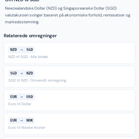
Newzealandske Dollar (NZD) og Singaporeanske Dollar (SGD)
valutakursen svinger baseret på økonomiske forhold, rentesatser og
markedsstemning.
Relaterede omregninger
NZD
→
SGD
NZD til SGD · Alle beløb
SGD
→
NZD
SGD til NZD · Omvendt omregning
EUR
→
USD
Euro til Dollar
EUR
→
NOK
Euro til Norske Kroner