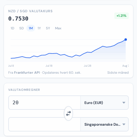
NZD / SGD VALUTAKURS
+1.21%
0.7530
1D
5D
1M
1Y
5Y
Max
Fra
Frankfurter API
· Opdateres hvert 60. sek.
Sidste måned
VALUTAOMREGNER