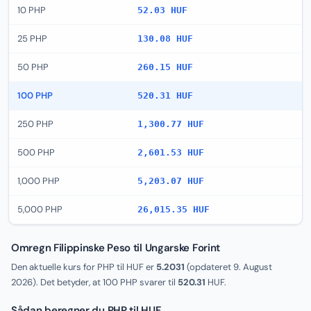
10 PHP
52.03 HUF
25 PHP
130.08 HUF
50 PHP
260.15 HUF
100 PHP
520.31 HUF
250 PHP
1,300.77 HUF
500 PHP
2,601.53 HUF
1,000 PHP
5,203.07 HUF
5,000 PHP
26,015.35 HUF
Omregn Filippinske Peso til Ungarske Forint
Den aktuelle kurs for PHP til HUF er
5.2031
(opdateret
9. August
2026
). Det betyder, at 100 PHP svarer til
520.31
HUF.
Sådan beregner du PHP til HUF