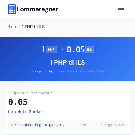
Lommeregner
Hjem
1 PHP til ILS
1
0.05
→
PHP
ILS
1 PHP til ILS
Omregn 1 Filippinske Peso til Israelske Shekel
1 Filippinske Peso svarer til
0.05
Israelske Shekel
Kurs midlertidigt utilgængelig
Live
8. August 2026