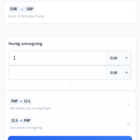
EUR
→
GBP
Euro til Britiske Pund
Hurtig omregning
—
PHP
→
ILS
Alle beløb og omregninger
ILS
→
PHP
Omvendt omregning