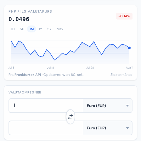
PHP / ILS VALUTAKURS
-0.14%
0.0496
1D
5D
1M
1Y
5Y
Max
Fra
Frankfurter API
· Opdateres hvert 60. sek.
Sidste måned
VALUTAOMREGNER